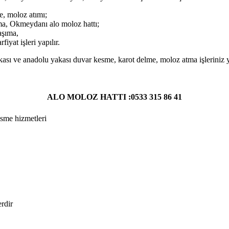
, moloz atımı;
, Okmeydanı alo moloz hattı;
aşıma,
yat işleri yapılır.
sı ve anadolu yakası duvar kesme, karot delme, moloz atma işleriniz y
ALO MOLOZ HATTI :0533 315 86 41
sme hizmetleri
erdir