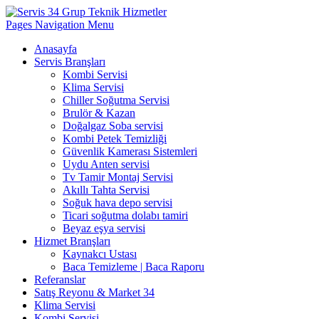
Pages Navigation Menu
Anasayfa
Servis Branşları
Kombi Servisi
Klima Servisi
Chiller Soğutma Servisi
Brulör & Kazan
Doğalgaz Soba servisi
Kombi Petek Temizliği
Güvenlik Kamerası Sistemleri
Uydu Anten servisi
Tv Tamir Montaj Servisi
Akıllı Tahta Servisi
Soğuk hava depo servisi
Ticari soğutma dolabı tamiri
Beyaz eşya servisi
Hizmet Branşları
Kaynakcı Ustası
Baca Temizleme | Baca Raporu
Referanslar
Satış Reyonu & Market 34
Klima Servisi
Kombi Servisi