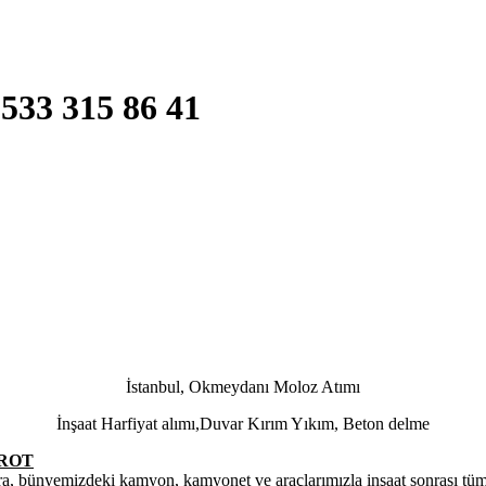
533 315 86 41
İstanbul, Okmeydanı Moloz Atımı
İnşaat Harfiyat alımı,Duvar Kırım Yıkım, Beton delme
AROT
a, bünyemizdeki kamyon, kamyonet ve araçlarımızla inşaat sonrası tüm tem