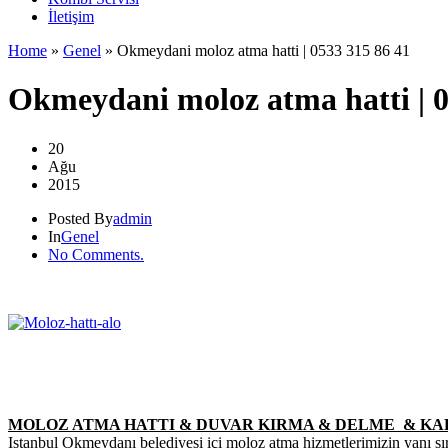
İletişim
Home
»
Genel
»
Okmeydani moloz atma hatti | 0533 315 86 41
Okmeydani moloz atma hatti | 0
20
Ağu
2015
Posted By
admin
In
Genel
No Comments.
MOLOZ ATMA HATTI & DUVAR KIRMA & DELME & K
Istanbul Okmeydanı belediyesi içi moloz atma hizmetlerimizin yanı sır