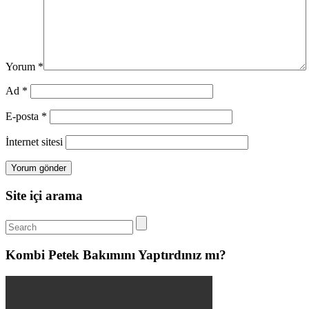
Yorum
*
Ad
*
E-posta
*
İnternet sitesi
Site içi arama
Kombi Petek Bakımını Yaptırdınız mı?