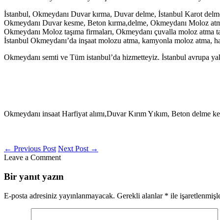
İstanbul, Okmeydanı Duvar kırma, Duvar delme, İstanbul Karot delme
Okmeydanı Duvar kesme, Beton kırma,delme, Okmeydanı Moloz atma
Okmeydanı Moloz taşıma firmaları, Okmeydanı çuvalla moloz atma t
İstanbul Okmeydanı’da inşaat molozu atma, kamyonla moloz atma, harfi
Okmeydanı semti ve Tüm istanbul’da hizmetteyiz. İstanbul avrupa yaka
Okmeydanı insaat Harfiyat alımı,Duvar Kırım Yıkım, Beton delme ke
←
Previous Post
Next Post
→
Leave a Comment
Bir yanıt yazın
E-posta adresiniz yayınlanmayacak.
Gerekli alanlar
*
ile işaretlenmişl