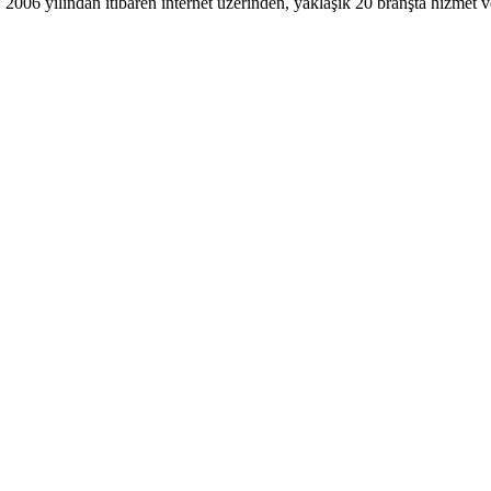
, 2006 yılından itibaren internet üzerinden, yaklaşık 20 branşta hizmet v