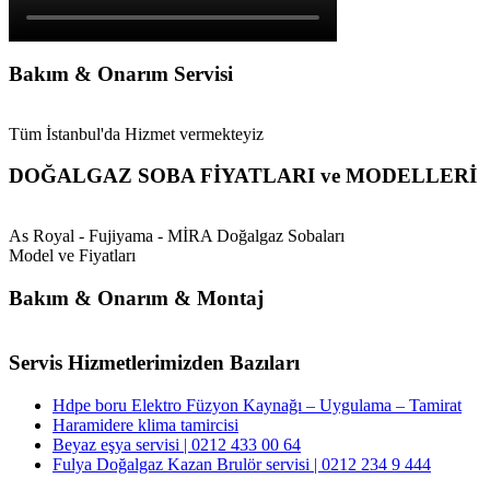
Bakım & Onarım Servisi
Tüm İstanbul'da Hizmet vermekteyiz
DOĞALGAZ SOBA FİYATLARI ve MODELLERİ
As Royal - Fujiyama - MİRA Doğalgaz Sobaları
Model ve Fiyatları
Bakım & Onarım & Montaj
Servis Hizmetlerimizden Bazıları
Hdpe boru Elektro Füzyon Kaynağı – Uygulama – Tamirat
Haramidere klima tamircisi
Beyaz eşya servisi | 0212 433 00 64
Fulya Doğalgaz Kazan Brulör servisi | 0212 234 9 444