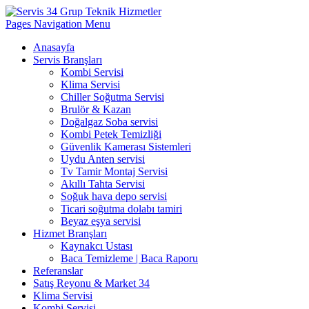
Pages Navigation Menu
Anasayfa
Servis Branşları
Kombi Servisi
Klima Servisi
Chiller Soğutma Servisi
Brulör & Kazan
Doğalgaz Soba servisi
Kombi Petek Temizliği
Güvenlik Kamerası Sistemleri
Uydu Anten servisi
Tv Tamir Montaj Servisi
Akıllı Tahta Servisi
Soğuk hava depo servisi
Ticari soğutma dolabı tamiri
Beyaz eşya servisi
Hizmet Branşları
Kaynakcı Ustası
Baca Temizleme | Baca Raporu
Referanslar
Satış Reyonu & Market 34
Klima Servisi
Kombi Servisi