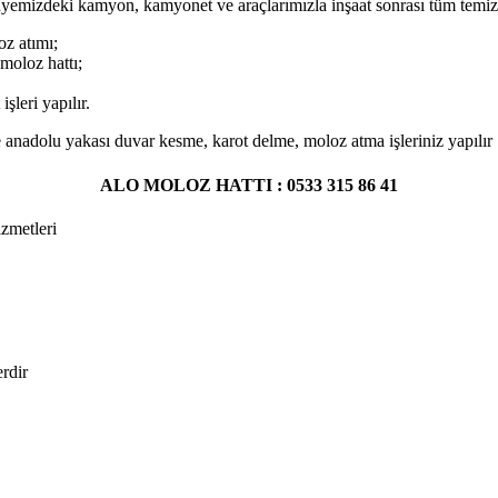
yemizdeki kamyon, kamyonet ve araçlarımızla inşaat sonrası tüm temizlik 
z atımı;
oloz hattı;
leri yapılır.
 anadolu yakası duvar kesme, karot delme, moloz atma işleriniz yapılır
ALO MOLOZ HATTI : 0533 315 86 41
zmetleri
erdir