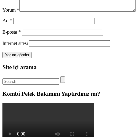
Yorum
*
Ad
*
E-posta
*
İnternet sitesi
Site içi arama
Kombi Petek Bakımını Yaptırdınız mı?