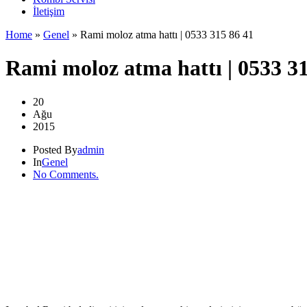
İletişim
Home
»
Genel
»
Rami moloz atma hattı | 0533 315 86 41
Rami moloz atma hattı | 0533 31
20
Ağu
2015
Posted By
admin
In
Genel
No Comments.