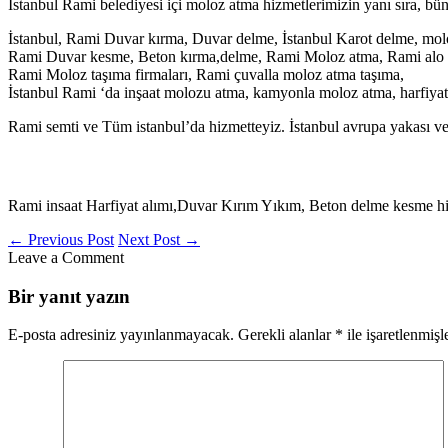
Istanbul Rami belediyesi içi moloz atma hizmetlerimizin yanı sıra, bün
İstanbul, Rami Duvar kırma, Duvar delme, İstanbul Karot delme, molo
Rami Duvar kesme, Beton kırma,delme, Rami Moloz atma, Rami alo m
Rami Moloz taşıma firmaları, Rami çuvalla moloz atma taşıma,
İstanbul Rami ‘da inşaat molozu atma, kamyonla moloz atma, harfiyat iş
Rami semti ve Tüm istanbul’da hizmetteyiz. İstanbul avrupa yakası ve
Rami insaat Harfiyat alımı,Duvar Kırım Yıkım, Beton delme kesme hi
←
Previous Post
Next Post
→
Leave a Comment
Bir yanıt yazın
E-posta adresiniz yayınlanmayacak.
Gerekli alanlar
*
ile işaretlenmişl