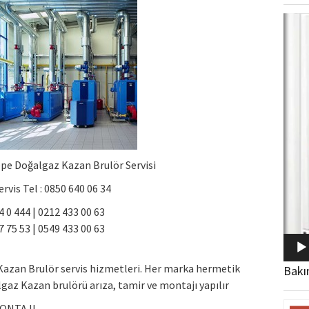
Video
oynat
pe Doğalgaz Kazan Brulör Servisi
rvis Tel : 0850 640 06 34
 0 444 | 0212 433 00 63
 75 53 | 0549 433 00 63
azan Brulör servis hizmetleri. Her marka hermetik
Bakı
gaz Kazan brulörü arıza, tamir ve montajı yapılır
MONTAJI