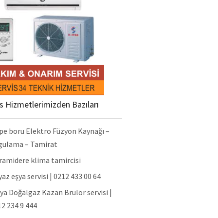
is Hizmetlerimizden Bazıları
pe boru Elektro Füzyon Kaynağı –
gulama – Tamirat
ramidere klima tamircisi
az eşya servisi | 0212 433 00 64
ya Doğalgaz Kazan Brulör servisi |
2 234 9 444