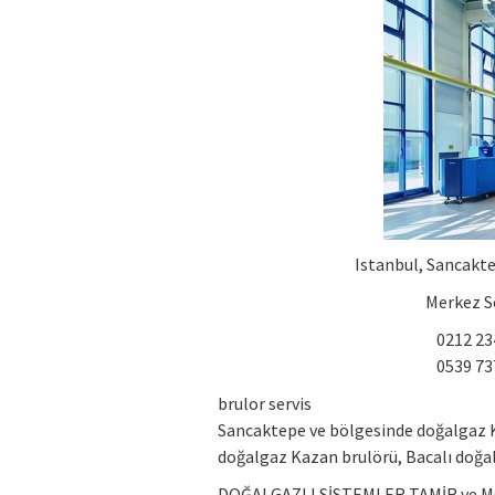
Istanbul, Sancakte
Merkez Se
0212 234
0539 737
brulor servis
Sancaktepe ve bölgesinde doğalgaz K
doğalgaz Kazan brulörü, Bacalı doğal
DOĞALGAZLI SİSTEMLER TAMİR ve 