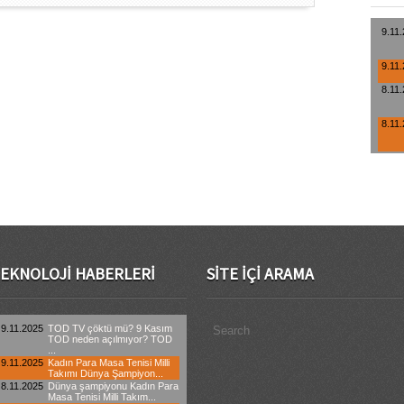
EKNOLOJI HABERLERI
SITE İÇI ARAMA