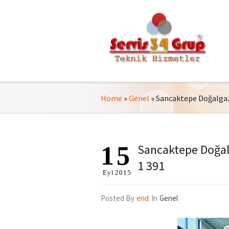
Home
»
Genel
»
Sancaktepe Doğalgaz 
15
Sancaktepe Doğalg
1 391
Eyl
2015
Posted By
end
In
Genel