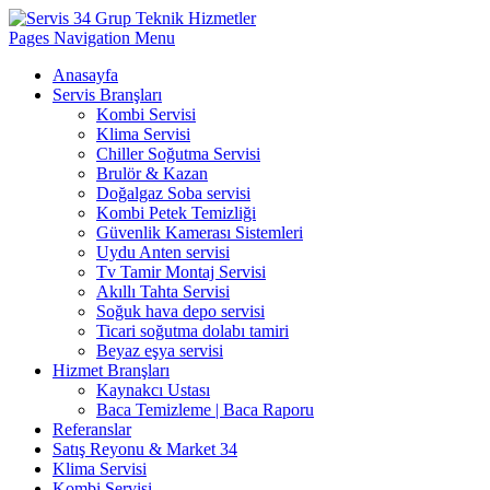
Pages Navigation Menu
Anasayfa
Servis Branşları
Kombi Servisi
Klima Servisi
Chiller Soğutma Servisi
Brulör & Kazan
Doğalgaz Soba servisi
Kombi Petek Temizliği
Güvenlik Kamerası Sistemleri
Uydu Anten servisi
Tv Tamir Montaj Servisi
Akıllı Tahta Servisi
Soğuk hava depo servisi
Ticari soğutma dolabı tamiri
Beyaz eşya servisi
Hizmet Branşları
Kaynakcı Ustası
Baca Temizleme | Baca Raporu
Referanslar
Satış Reyonu & Market 34
Klima Servisi
Kombi Servisi