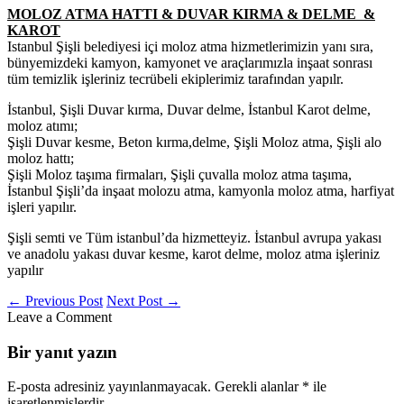
MOLOZ ATMA HATTI & DUVAR KIRMA & DELME &
KAROT
Istanbul Şişli belediyesi içi moloz atma hizmetlerimizin yanı sıra,
bünyemizdeki kamyon, kamyonet ve araçlarımızla inşaat sonrası
tüm temizlik işleriniz tecrübeli ekiplerimiz tarafından yapılr.
İstanbul, Şişli Duvar kırma, Duvar delme, İstanbul Karot delme,
moloz atımı;
Şişli Duvar kesme, Beton kırma,delme, Şişli Moloz atma, Şişli alo
moloz hattı;
Şişli Moloz taşıma firmaları, Şişli çuvalla moloz atma taşıma,
İstanbul Şişli’da inşaat molozu atma, kamyonla moloz atma, harfiyat
işleri yapılır.
Şişli semti ve Tüm istanbul’da hizmetteyiz. İstanbul avrupa yakası
ve anadolu yakası duvar kesme, karot delme, moloz atma işleriniz
yapılır
←
Previous Post
Next Post
→
Leave a Comment
Bir yanıt yazın
E-posta adresiniz yayınlanmayacak.
Gerekli alanlar
*
ile
işaretlenmişlerdir