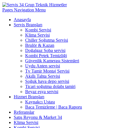
Pages Navigation Menu
Anasayfa
Servis Branşları
Kombi Servisi
Klima Servisi
Chiller Soğutma Servisi
Brulör & Kazan
Doğalgaz Soba servisi
Kombi Petek Temizliği
Güvenlik Kamerası Sistemleri
Uydu Anten servisi
Tv Tamir Montaj Servisi
Akıllı Tahta Servisi
Soğuk hava depo servisi
Ticari soğutma dolabı tamiri
Beyaz eşya servisi
Hizmet Branşları
Kaynakcı Ustası
Baca Temizleme | Baca Raporu
Referanslar
Satış Reyonu & Market 34
Klima Servisi
Kombi Servisi