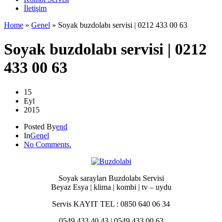
İletişim
Home
»
Genel
»
Soyak buzdolabı servisi | 0212 433 00 63
Soyak buzdolabı servisi | 0212
433 00 63
15
Eyl
2015
Posted By
end
In
Genel
No Comments.
Soyak sarayları Buzdolabı Servisi
Beyaz Esya | klima | kombi | tv – uydu
Servis KAYIT TEL : 0850 640 06 34
0549 433 40 43 | 0549 433 00 63