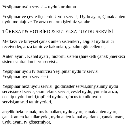
Yeşilpınar uydu servisi – uydu kurulumu
Yeşilpınar ve çevre ilçelerde Uydu servisi, Uydu ayarı, Çanak anten
uydu montajı ve Tv arıza onarım işleriniz yapılır
TÜRKSAT & HOTBİRD & EUTELSAT UYDU SERVİSİ
Merkezi ve bireysel çanak anten sistemleri , Digital uydu alıcı
receiverler, arıza tamir ve bakımları, yazılım güncelleme ,
Anten ayarı , Kanal ayarı , motorlu sistem (hareketli çanak )merkezi
sistem santral tamir ve servisi ..
Yeşilpınar uydu tv tamircisi Yeşilpınar uydu tv servisi
Yeşilpınar uydu servisleri
Yeşilpınar next uydu servisi, goldmaster servis,suny,sunny uydu
servisi,next servis,kaon teknik servisi,vestel uydu, yumatu arıza,
coship uydu tamiri,topfield uyduları,focus teknik uydu
servisi,amsrad tamir yerleri,
arçelik beko çanak, rus kanalları, uydu ayarı, çanak anten ayarı,
çanak anten kanallar yok , uydu anten kanal ayarlama, çanak ayarı,
uydu ayarı, tv göstermiyor,