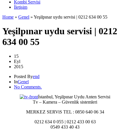
Kombi Servisi
İletişim
Home
»
Genel
»
Yeşilpınar uydu servisi | 0212 634 00 55
Yeşilpınar uydu servisi | 0212
634 00 55
15
Eyl
2015
Posted By
end
In
Genel
No Comments.
İstanbul, Yeşilpınar Uydu Anten Servisi
Tv – Kamera – Güvenlik sistemleri
MERKEZ SERViS TEL : 0850 640 06 34
0212 634 0 055 | 0212 433 00 63
0549 433 40 43