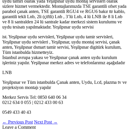
uydu tamiri olarak yada Yeşilpınar uydu montaj servisleri olarak
sizlere hizmet vermektedir. Montajlarımızda TSE garantili ofset yada
parabol çanak anten, TSE garantili RGU4 ve RGU6 bakır ttr kablo,
garantili tekli Lnb, 2li (çiftli) Lnb , 3’lü Lnb, 4 lü LNB ile 8 li Lnb
ve 8 li santralden 24 lü santrale kadar merkezi sistem kurulumu ve
uydu tesisatı yapılmaktadır. Yeşilpınar uydu servisi
ist. Yeşilpınar uydu servisleri, Yeşilpınar uydu tamir servisleri,
Yeşilpınar uydu servisleri , Yeşilpınar, uydu montaj servisi, çanak
anten, Yeşilpınar dsmart tamir servisi, Yeşilpınar digitürk kurulum,
Tüm istanbulda hizmetteyiz.
İstanbul avrupa yakası ve Yeşilpınar çanak anten uydu kurulum
işleriniz yapılır. Yeşilpınar merkez adres ve telefonlarımız aşağıdadır
LNB
Yeşilpınar ve Tüm istanbulda Çanak anten, Uydu, Lcd, plazma tv ve
projeksiyon montajı yapılır
Merkez Servis Tel: 0850 640 06 34
0212 634 0 055 | 0212 433 00 63
0549 433 40 43
←
Previous Post
Next Post
→
Leave a Comment