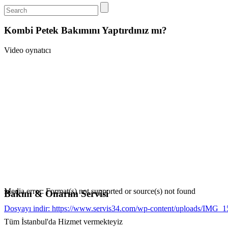
Kombi Petek Bakımını Yaptırdınız mı?
Video oynatıcı
Media error: Format(s) not supported or source(s) not found
Bakım & Onarım Servisi
Dosyayı indir: https://www.servis34.com/wp-content/uploads/IMG
Tüm İstanbul'da Hizmet vermekteyiz