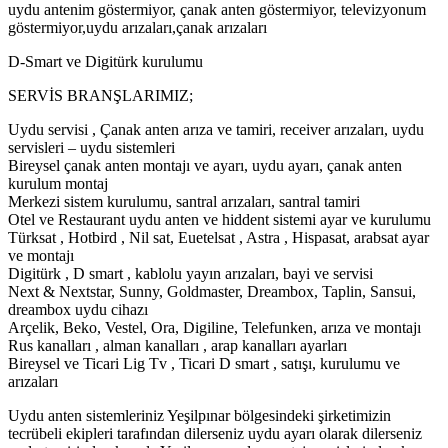
uydu antenim göstermiyor, çanak anten göstermiyor, televizyonum
göstermiyor,uydu arızaları,çanak arızaları
D-Smart ve Digitürk kurulumu
SERVİS BRANŞLARIMIZ;
Uydu servisi , Çanak anten arıza ve tamiri, receiver arızaları, uydu
servisleri – uydu sistemleri
Bireysel çanak anten montajı ve ayarı, uydu ayarı, çanak anten
kurulum montaj
Merkezi sistem kurulumu, santral arızaları, santral tamiri
Otel ve Restaurant uydu anten ve hiddent sistemi ayar ve kurulumu
Türksat , Hotbird , Nil sat, Euetelsat , Astra , Hispasat, arabsat ayar
ve montajı
Digitürk , D smart , kablolu yayın arızaları, bayi ve servisi
Next & Nextstar, Sunny, Goldmaster, Dreambox, Taplin, Sansui,
dreambox uydu cihazı
Arçelik, Beko, Vestel, Ora, Digiline, Telefunken, arıza ve montajı
Rus kanalları , alman kanalları , arap kanalları ayarları
Bireysel ve Ticari Lig Tv , Ticari D smart , satışı, kurulumu ve
arızaları
Uydu anten sistemleriniz Yeşilpınar bölgesindeki şirketimizin
tecrübeli ekipleri tarafından dilerseniz uydu ayarı olarak dilerseniz