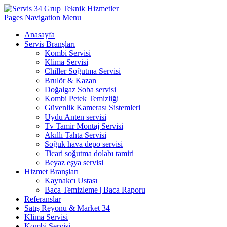
Pages Navigation Menu
Anasayfa
Servis Branşları
Kombi Servisi
Klima Servisi
Chiller Soğutma Servisi
Brulör & Kazan
Doğalgaz Soba servisi
Kombi Petek Temizliği
Güvenlik Kamerası Sistemleri
Uydu Anten servisi
Tv Tamir Montaj Servisi
Akıllı Tahta Servisi
Soğuk hava depo servisi
Ticari soğutma dolabı tamiri
Beyaz eşya servisi
Hizmet Branşları
Kaynakcı Ustası
Baca Temizleme | Baca Raporu
Referanslar
Satış Reyonu & Market 34
Klima Servisi
Kombi Servisi