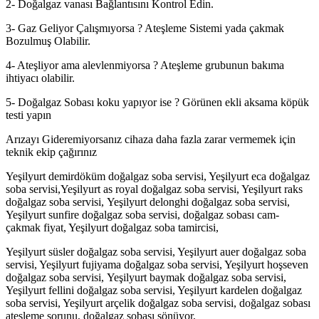
2- Doğalgaz vanası Bağlantısını Kontrol Edin.
3- Gaz Geliyor Çalışmıyorsa ? Ateşleme Sistemi yada çakmak
Bozulmuş Olabilir.
4- Ateşliyor ama alevlenmiyorsa ? Ateşleme grubunun bakıma
ihtiyacı olabilir.
5- Doğalgaz Sobası koku yapıyor ise ? Görünen ekli aksama köpük
testi yapın
Arızayı Gideremiyorsanız cihaza daha fazla zarar vermemek için
teknik ekip çağırınız
Yeşilyurt demirdöküm doğalgaz soba servisi, Yeşilyurt eca doğalgaz
soba servisi,Yeşilyurt as royal doğalgaz soba servisi, Yeşilyurt raks
doğalgaz soba servisi, Yeşilyurt delonghi doğalgaz soba servisi,
Yeşilyurt sunfire doğalgaz soba servisi, doğalgaz sobası cam-
çakmak fiyat, Yeşilyurt doğalgaz soba tamircisi,
Yeşilyurt süsler doğalgaz soba servisi, Yeşilyurt auer doğalgaz soba
servisi, Yeşilyurt fujiyama doğalgaz soba servisi, Yeşilyurt hoşseven
doğalgaz soba servisi, Yeşilyurt baymak doğalgaz soba servisi,
Yeşilyurt fellini doğalgaz soba servisi, Yeşilyurt kardelen doğalgaz
soba servisi, Yeşilyurt arçelik doğalgaz soba servisi, doğalgaz sobası
ateşleme sorunu, doğalgaz sobası sönüyor,