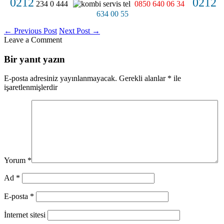
0212
0212
234 0 444
0850 640 06 34
634 00 55
←
Previous Post
Next Post
→
Leave a Comment
Bir yanıt yazın
E-posta adresiniz yayınlanmayacak.
Gerekli alanlar
*
ile
işaretlenmişlerdir
Yorum
*
Ad
*
E-posta
*
İnternet sitesi