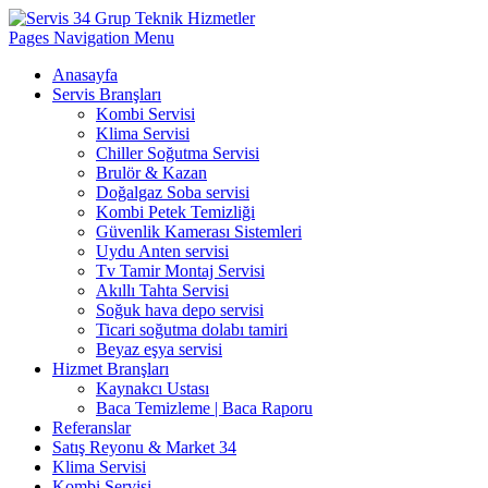
Pages Navigation Menu
Anasayfa
Servis Branşları
Kombi Servisi
Klima Servisi
Chiller Soğutma Servisi
Brulör & Kazan
Doğalgaz Soba servisi
Kombi Petek Temizliği
Güvenlik Kamerası Sistemleri
Uydu Anten servisi
Tv Tamir Montaj Servisi
Akıllı Tahta Servisi
Soğuk hava depo servisi
Ticari soğutma dolabı tamiri
Beyaz eşya servisi
Hizmet Branşları
Kaynakcı Ustası
Baca Temizleme | Baca Raporu
Referanslar
Satış Reyonu & Market 34
Klima Servisi
Kombi Servisi