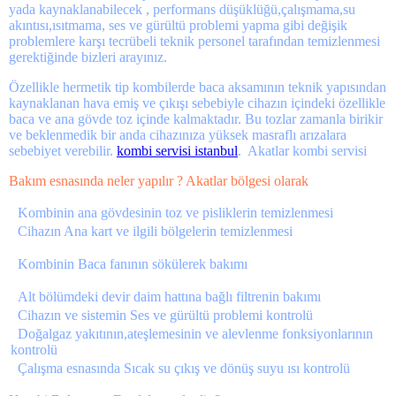
yada kaynaklanabilecek , performans düşüklüğü,çalışmama,su
akıntısı,ısıtmama, ses ve gürültü problemi yapma gibi değişik
problemlere karşı tecrübeli teknik personel tarafından temizlenmesi
gerektiğinde bizleri arayınız.
Özellikle hermetik tip kombilerde baca aksamının teknik yapısından
kaynaklanan hava emiş ve çıkışı sebebiyle cihazın içindeki özellikle
baca ve ana gövde toz içinde kalmaktadır. Bu tozlar zamanla birikir
ve beklenmedik bir anda cihazınıza yüksek masraflı arızalara
sebebiyet verebilir.
kombi servisi istanbul
.
Akatlar kombi servisi
Bakım esnasında neler yapılır ? Akatlar bölgesi olarak
Kombinin ana gövdesinin toz ve pisliklerin temizlenmesi
Cihazın Ana kart ve ilgili bölgelerin temizlenmesi
Kombinin Baca fanının sökülerek bakımı
Alt bölümdeki devir daim hattına bağlı filtrenin bakımı
Cihazın ve sistemin Ses ve gürültü problemi kontrolü
Doğalgaz yakıtının,ateşlemesinin ve alevlenme fonksiyonlarının
kontrolü
Çalışma esnasında Sıcak su çıkış ve dönüş suyu ısı kontrolü