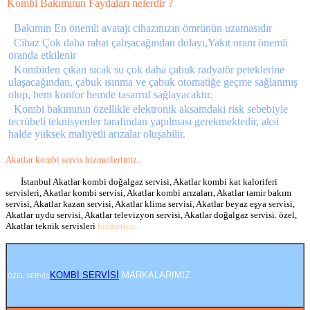
Kombi Bakımının Faydaları nelerdir ?
Bakımın En önemli avatajı cihazınızın ömrünün uzamasıdır
Cihaz Çok daha rahat çalışacağından dolayı,Yakıt oranı önemli
oranda etkilenir
Kombiden çıkan sıcak su çok daha çabuk radyatör peteklerine
ulaşacağından, çabuk ısınma ve çabuk otomatiğe geçme sağlanmış
olup, hem konfor hemde tasarruf sağlayacaktır.
Kombi bakımının özellikle elektronik aksamdaki risk sebebiyle
tecrübeli teknisyenler tarafından yapılması gerekmektedir, aksi
halde yüksek maliyetli arızalar oluşabilir.
Akatlar kombi servis hizmetlerimiz..
İstanbul Akatlar kombi doğalgaz servisi, Akatlar kombi kat kaloriferi
servisleri, Akatlar kombi servisi, Akatlar kombi arızaları, Akatlar tamir bakım
servisi, Akatlar kazan servisi, Akatlar klima servisi, Akatlar beyaz eşya servisi,
Akatlar uydu servisi, Akatlar televizyon servisi, Akatlar doğalgaz servisi. özel,
Akatlar teknik servisleri
hizmetleri..
KOMBİ SERVİSİ
MARKALARIMIZ
ÖZEL SERVİS