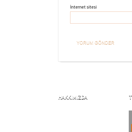
İnternet sitesi
HAKKIMIZDA
T
2001 Yılında iklimlendirme
sektörü ile iş hayatına başlayan
şirketimiz, 2006 yılından