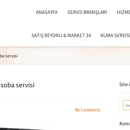
ANASAYFA
SERVIS BRANŞLARI
HIZME
SATIŞ REYONU & MARKET 34
KLIMA SERVIS
a servisi
soba servisi
Site 
No Comments.
Komb