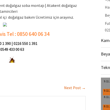
ent doğalgaz soba montajı | Atakent doğalgaz
Ha
tamircileri
Bey
 içi doğalgaz bakım Ücretimiz için arayınız.
Ful
021
is Tel : 0850 640 06 34
Kame
 1 390 | 0216 550 1 391
0549 433 00 63
Beya
Tekn
Next Post
→