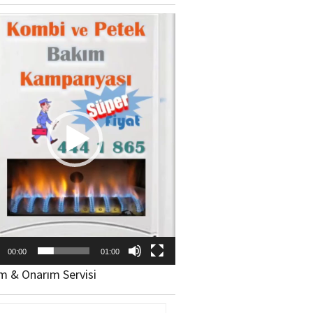
ıcı
00:00
01:00
m & Onarım Servisi