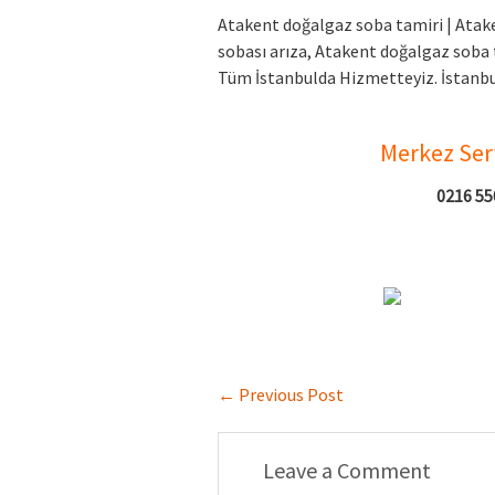
Atakent doğalgaz soba tamiri | Atak
sobası arıza, Atakent doğalgaz soba 
Tüm İstanbulda Hizmetteyiz. İstanbul
Merkez Serv
0216 550
←
Previous Post
Leave a Comment