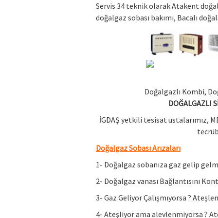
Servis 34 teknik olarak Atakent doğa
doğalgaz sobası bakımı, Bacalı doğalg
Doğalgazlı Kombi, Doğ
DOĞALGAZLI S
İGDAŞ yetkili tesisat ustalarımız, M
tecrüb
Doğalgaz Sobası Arızaları
1- Doğalgaz sobanıza gaz gelip gelme
2- Doğalgaz vanası Bağlantısını Kont
3- Gaz Geliyor Çalışmıyorsa ? Ateşl
4- Ateşliyor ama alevlenmiyorsa ? At