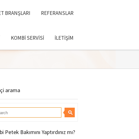
T BRANŞLARI
REFERANSLAR
I
KOMBI SERVISI
İLETIŞIM
içi arama
i Petek Bakımını Yaptırdınız mı?