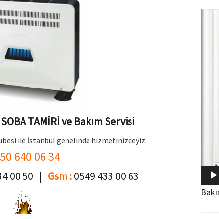
Video
oynat
SOBA TAMİRİ ve Bakım Servisi
übesi ile İstanbul genelinde hizmetinizdeyiz.
50 640 06 34
34 00 50 |
Gsm :
0549 433 00 63
Bakı