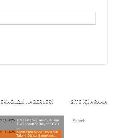
EKNOLOJI HABERLERI
SITE İÇI ARAMA