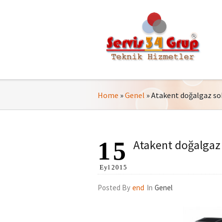
Home
»
Genel
»
Atakent doğalgaz sob
15
Atakent doğalgaz 
Eyl
2015
Posted By
end
In
Genel