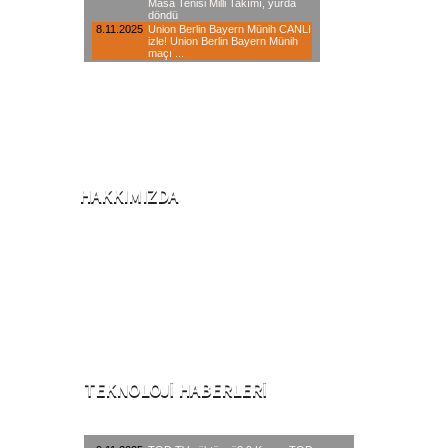
HAKKIMIZDA
2001 Yılında iklimlendirme sektörü ile iş
hayatına başlayan şirketimiz, 2006
yılından itibaren internet üzerinden,
yaklaşık 20 branşta hizmet veren öncü
teknik servis kuruluşlardandır.
TEKNOLOJI HABERLERI