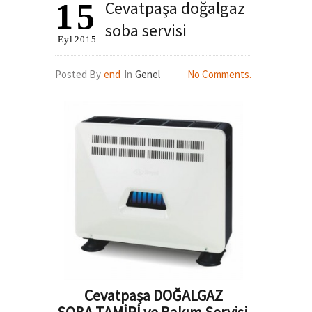
15
Cevatpaşa doğalgaz
soba servisi
Eyl
2015
Posted By
end
In
Genel
No Comments.
Cevatpaşa DOĞALGAZ
SOBA TAMİRİ ve Bakım Servisi