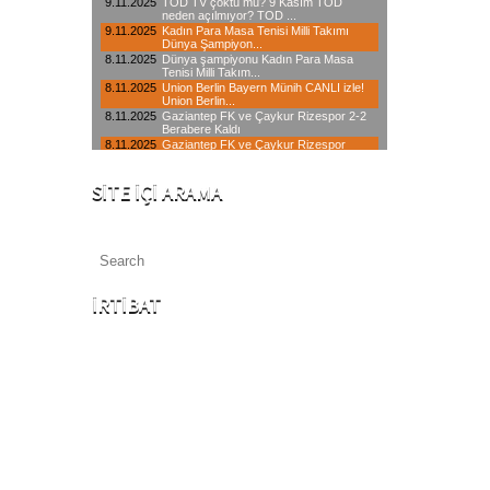
SITE İÇI ARAMA
İRTIBAT
İstanbul Merkez : 0850 640 06 34
Avrupa Yakası: 0212 433 00 64
Anadolu Yakası : 0216 550 13 90