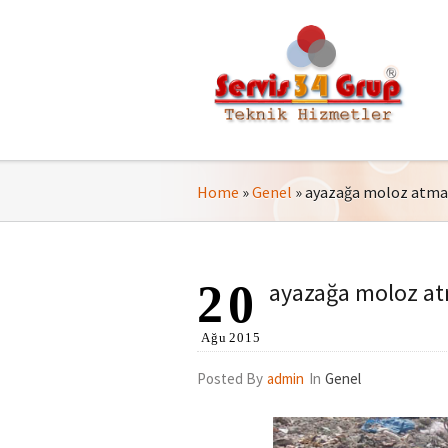
Home
»
Genel
»
ayazağa moloz atma h
20
ayazağa moloz atm
Ağu
2015
Posted By
admin
In
Genel