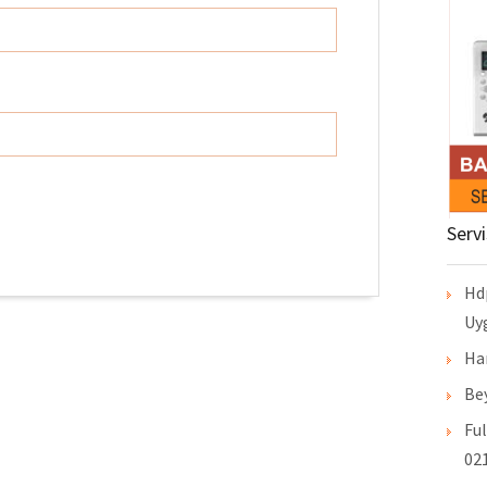
Serv
Hd
Uy
Ha
Bey
Ful
021