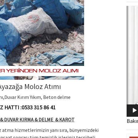
Video
oynat
 Ayazağa Moloz Atımı
ımı,Duvar Kırım Yıkım, Beton delme
 HATTI :0533 315 86 41
& DUVAR KIRMA & DELME & KAROT
Bakı
z atma hizmetlerimizin yanı sıra, bünyemizdeki
şaat sonrası tüm temizlik işleriniz tecrübeli