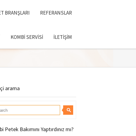
T BRANŞLARI
REFERANSLAR
I
KOMBI SERVISI
İLETIŞIM
içi arama
i Petek Bakımını Yaptırdınız mı?