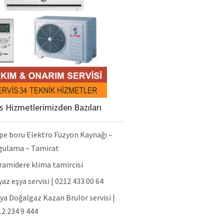
is Hizmetlerimizden Bazıları
pe boru Elektro Füzyon Kaynağı –
gulama – Tamirat
ramidere klima tamircisi
az eşya servisi | 0212 433 00 64
ya Doğalgaz Kazan Brulör servisi |
2 234 9 444