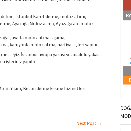
r delme, İstanbul Karot delme, moloz atımı;
delme, Ayazağa Moloz atma, Ayazağa alo moloz
azağa çuvalla moloz atma taşıma,
ma, kamyonla moloz atma, harfiyat işleri yapılır.
metteyiz. İstanbul avrupa yakası ve anadolu yakası
 işleriniz yapılır
 Kırım Yıkım, Beton delme kesme hizmetleri
DOĞA
MOD
Next Post
→