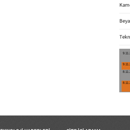
Kame
Beya
Tekn