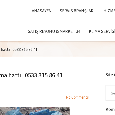
ANASAYFA
SERVIS BRANŞLARI
HIZME
SATIŞ REYONU & MARKET 34
KLIMA SERVIS
attı | 0533 315 86 41
a hattı | 0533 315 86 41
Site 
No Comments.
Komb