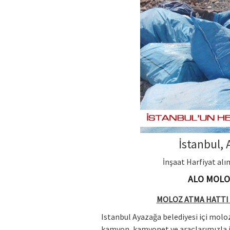
İstanbul
,
İnşaat Harfiyat al
ALO MOLOZ
MOLOZ ATMA HATTI 
Istanbul Ayazağa belediyesi içi molo
kamyon, kamyonet ve araçlarımızla in