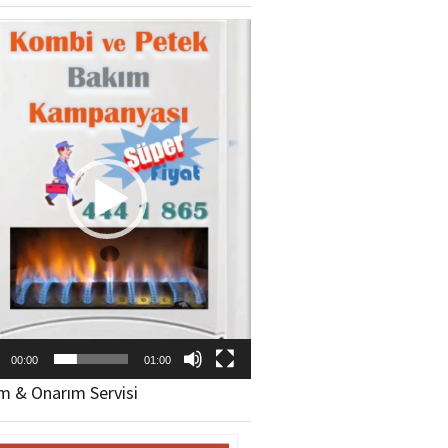
ıcı
00:00
01:00
m & Onarım Servisi