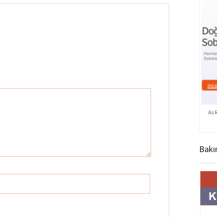
As 
Bakı