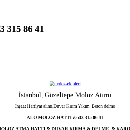
33 315 86 41
İstanbul
, Güzeltepe Moloz Atımı
İnşaat Harfiyat alımı,Duvar Kırım Yıkım, Beton delme
ALO MOLOZ HATTI :0533 315 86 41
OLOZ ATMA HATTI & DUVAR KIRMA & DELME & KAR