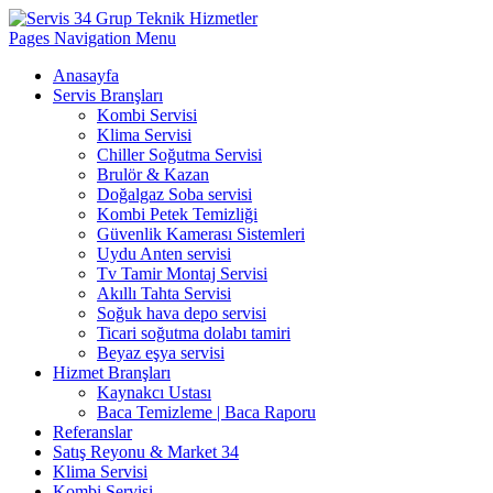
Pages Navigation Menu
Anasayfa
Servis Branşları
Kombi Servisi
Klima Servisi
Chiller Soğutma Servisi
Brulör & Kazan
Doğalgaz Soba servisi
Kombi Petek Temizliği
Güvenlik Kamerası Sistemleri
Uydu Anten servisi
Tv Tamir Montaj Servisi
Akıllı Tahta Servisi
Soğuk hava depo servisi
Ticari soğutma dolabı tamiri
Beyaz eşya servisi
Hizmet Branşları
Kaynakcı Ustası
Baca Temizleme | Baca Raporu
Referanslar
Satış Reyonu & Market 34
Klima Servisi
Kombi Servisi