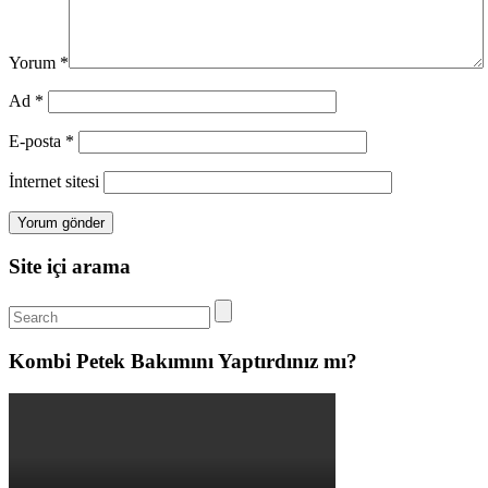
Yorum
*
Ad
*
E-posta
*
İnternet sitesi
Site içi arama
Kombi Petek Bakımını Yaptırdınız mı?