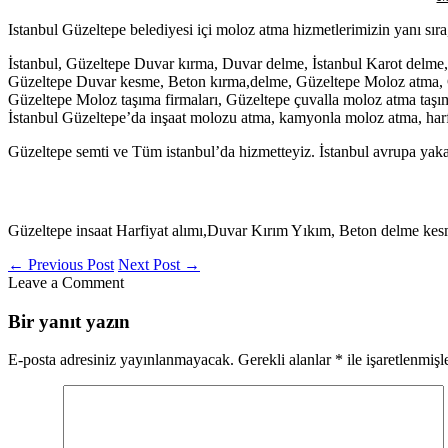
Istanbul Güzeltepe belediyesi içi moloz atma hizmetlerimizin yanı sıra
İstanbul, Güzeltepe Duvar kırma, Duvar delme, İstanbul Karot delme,
Güzeltepe Duvar kesme, Beton kırma,delme, Güzeltepe Moloz atma, G
Güzeltepe Moloz taşıma firmaları, Güzeltepe çuvalla moloz atma taşı
İstanbul Güzeltepe’da inşaat molozu atma, kamyonla moloz atma, harfiy
Güzeltepe semti ve Tüm istanbul’da hizmetteyiz. İstanbul avrupa yaka
Güzeltepe insaat Harfiyat alımı,Duvar Kırım Yıkım, Beton delme kes
←
Previous Post
Next Post
→
Leave a Comment
Bir yanıt yazın
E-posta adresiniz yayınlanmayacak.
Gerekli alanlar
*
ile işaretlenmişl