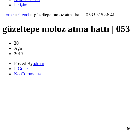
İletişim
Home
»
Genel
»
güzeltepe moloz atma hattı | 0533 315 86 41
güzeltepe moloz atma hattı | 05
20
Ağu
2015
Posted By
admin
In
Genel
No Comments.
M