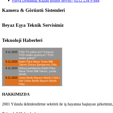
Fulya Doğalgaz Kazan Brulör servisi | 0212 234 9 444
Kamera & Görüntü Sistemleri
Beyaz Eşya Teknik Servisimiz
Teknoloji Haberleri
HAKKIMIZDA
2001 Yılında iklimlendirme sektörü ile iş hayatına başlayan şirketimiz