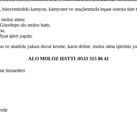
, bünyemizdeki kamyon, kamyonet ve araçlarımızla inşaat sonrası tüm temi
 moloz atımı;
üzeltepe alo moloz hattı;
ma,
at işleri yapılır.
sı ve anadolu yakası duvar kesme, karot delme, moloz atma işleriniz yap
ALO MOLOZ HATTI :0533 315 86 41
me hizmetleri
erdir