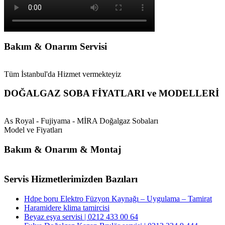
Bakım & Onarım Servisi
Tüm İstanbul'da Hizmet vermekteyiz
DOĞALGAZ SOBA FİYATLARI ve MODELLERİ
As Royal - Fujiyama - MİRA Doğalgaz Sobaları
Model ve Fiyatları
Bakım & Onarım & Montaj
Servis Hizmetlerimizden Bazıları
Hdpe boru Elektro Füzyon Kaynağı – Uygulama – Tamirat
Haramidere klima tamircisi
Beyaz eşya servisi | 0212 433 00 64