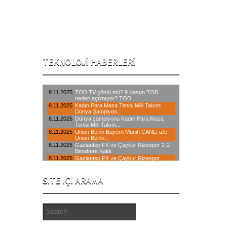
hayatına başlayan şirketimiz, 2006
yılından itibaren internet üzerinden,
yaklaşık 20 branşta hizmet veren öncü
teknik servis kuruluşlardandır.
TEKNOLOJI HABERLERI
SITE İÇI ARAMA