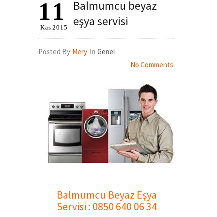
11
Balmumcu beyaz
eşya servisi
Kas
2015
Posted By
Mery
In
Genel
No Comments.
.
Balmumcu Beyaz Eşya
Servisi
: 0850 640 06 34