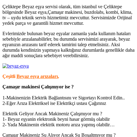
Çeliktepe Beyaz eşya servisi olarak, tüm istanbul ve Çeliktepe
bölgesinde Beyaz eşya,Çamaşır makinesi, buzdolabı, kombi, klima,
tv – uydu teknik servis hizmetimiz mevcuttur. Servisimizde Orijinal
yedek parça ve garantili hizmet mevcuttur.
Evlerimizde bulunan beyaz eşyalar zamanla yada kullanım hataları
sebebiyle arızalanabilirler, bu durumda servisimizi arayarak, beyaz
eşyanızın arızasını tarif ederek tamirini talep etmelisiniz. Aksi
durumda kendinizin yapmaya kalktığınız durumlarda genellikle daha
ağır maddi sonuçlara sebebiyet verebilirsiniz.
Çeşitli
Beyaz eşya arızaları
,
Çamaşır makinesi Çalışmıyor ise ?
1-Makinenizin Elektrik Bağlantısını ve Sigortayı Kontrol Edin..
2-Eğer Arıza Elektriksel ise Elektrikçi ustası Çağırınız
Elektrik Geliyor Ancak Makineniz Çalışmıyor mu ?
1- Beyaz eşyanin elektronik beyni hasar görmüş olabilir
2- Yada Makinenin elektrik motoru arıza yapmış olabilir…
Çamaşır Makineniz Su Alıyor Ancak Su Boşaltmıyor mu ?