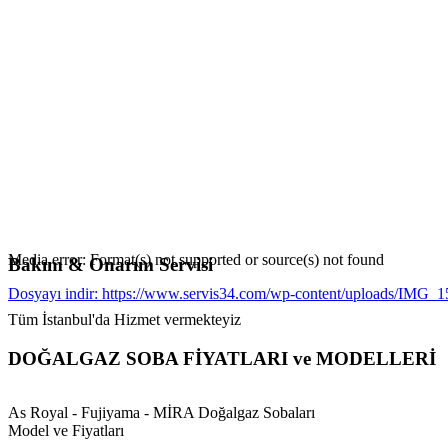
Media error: Format(s) not supported or source(s) not found
Bakım & Onarım Servisi
Dosyayı indir: https://www.servis34.com/wp-content/uploads/IMG
Tüm İstanbul'da Hizmet vermekteyiz
00:00
DOĞALGAZ SOBA FİYATLARI ve MODELLERİ
As Royal - Fujiyama - MİRA Doğalgaz Sobaları
Model ve Fiyatları