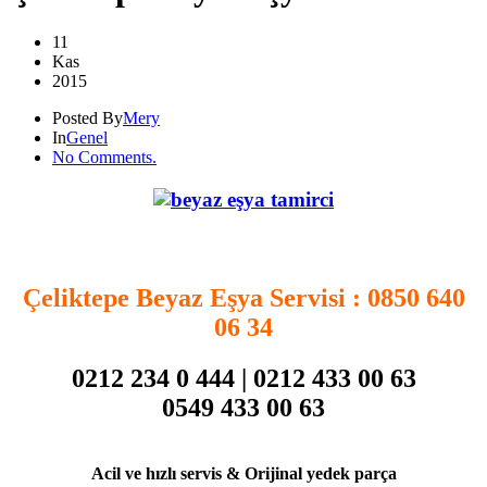
11
Kas
2015
Posted By
Mery
In
Genel
No Comments.
.
Çeliktepe Beyaz Eşya Servisi
: 0850 640
06 34
0212 234 0 444 | 0212 433 00 63
0549 433 00 63
Acil ve hızlı servis & Orijinal yedek parça