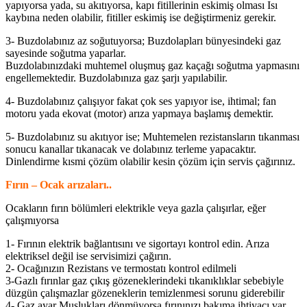
yapıyorsa yada, su akıtıyorsa, kapı fitillerinin eskimiş olması Isı
kaybına neden olabilir, fitiller eskimiş ise değiştirmeniz gerekir.
3- Buzdolabınız az soğutuyorsa; Buzdolapları bünyesindeki gaz
sayesinde soğutma yaparlar.
Buzdolabınızdaki muhtemel oluşmuş gaz kaçağı soğutma yapmasını
engellemektedir. Buzdolabınıza gaz şarjı yapılabilir.
4- Buzdolabınız çalışıyor fakat çok ses yapıyor ise, ihtimal; fan
motoru yada ekovat (motor) arıza yapmaya başlamış demektir.
5- Buzdolabınız su akıtıyor ise; Muhtemelen rezistansların tıkanması
sonucu kanallar tıkanacak ve dolabınız terleme yapacaktır.
Dinlendirme kısmi çözüm olabilir kesin çözüm için servis çağırınız.
Fırın – Ocak arızaları..
Ocakların fırın bölümleri elektrikle veya gazla çalışırlar, eğer
çalışmıyorsa
1- Fırının elektrik bağlantısını ve sigortayı kontrol edin. Arıza
elektriksel değil ise servisimizi çağırın.
2- Ocağınızın Rezistans ve termostatı kontrol edilmeli
3-Gazlı fırınlar gaz çıkış gözeneklerindeki tıkanıklıklar sebebiyle
düzgün çalışmazlar gözeneklerin temizlenmesi sorunu giderebilir
4- Gaz ayar Muslukları dönmüyorsa fırınınızı bakıma ihtiyacı var