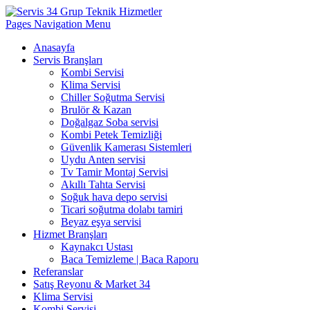
Pages Navigation Menu
Anasayfa
Servis Branşları
Kombi Servisi
Klima Servisi
Chiller Soğutma Servisi
Brulör & Kazan
Doğalgaz Soba servisi
Kombi Petek Temizliği
Güvenlik Kamerası Sistemleri
Uydu Anten servisi
Tv Tamir Montaj Servisi
Akıllı Tahta Servisi
Soğuk hava depo servisi
Ticari soğutma dolabı tamiri
Beyaz eşya servisi
Hizmet Branşları
Kaynakcı Ustası
Baca Temizleme | Baca Raporu
Referanslar
Satış Reyonu & Market 34
Klima Servisi
Kombi Servisi