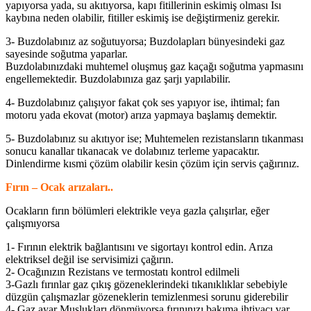
yapıyorsa yada, su akıtıyorsa, kapı fitillerinin eskimiş olması Isı
kaybına neden olabilir, fitiller eskimiş ise değiştirmeniz gerekir.
3- Buzdolabınız az soğutuyorsa; Buzdolapları bünyesindeki gaz
sayesinde soğutma yaparlar.
Buzdolabınızdaki muhtemel oluşmuş gaz kaçağı soğutma yapmasını
engellemektedir. Buzdolabınıza gaz şarjı yapılabilir.
4- Buzdolabınız çalışıyor fakat çok ses yapıyor ise, ihtimal; fan
motoru yada ekovat (motor) arıza yapmaya başlamış demektir.
5- Buzdolabınız su akıtıyor ise; Muhtemelen rezistansların tıkanması
sonucu kanallar tıkanacak ve dolabınız terleme yapacaktır.
Dinlendirme kısmi çözüm olabilir kesin çözüm için servis çağırınız.
Fırın – Ocak arızaları..
Ocakların fırın bölümleri elektrikle veya gazla çalışırlar, eğer
çalışmıyorsa
1- Fırının elektrik bağlantısını ve sigortayı kontrol edin. Arıza
elektriksel değil ise servisimizi çağırın.
2- Ocağınızın Rezistans ve termostatı kontrol edilmeli
3-Gazlı fırınlar gaz çıkış gözeneklerindeki tıkanıklıklar sebebiyle
düzgün çalışmazlar gözeneklerin temizlenmesi sorunu giderebilir
4- Gaz ayar Muslukları dönmüyorsa fırınınızı bakıma ihtiyacı var