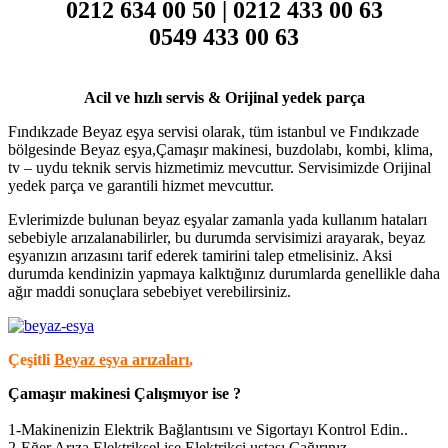
0212 634 00 50 | 0212 433 00 63
0549 433 00 63
Acil ve hızlı servis & Orijinal yedek parça
Fındıkzade Beyaz eşya servisi olarak, tüm istanbul ve Fındıkzade
bölgesinde Beyaz eşya,Çamaşır makinesi, buzdolabı, kombi, klima,
tv – uydu teknik servis hizmetimiz mevcuttur. Servisimizde Orijinal
yedek parça ve garantili hizmet mevcuttur.
Evlerimizde bulunan beyaz eşyalar zamanla yada kullanım hataları
sebebiyle arızalanabilirler, bu durumda servisimizi arayarak, beyaz
eşyanızın arızasını tarif ederek tamirini talep etmelisiniz. Aksi
durumda kendinizin yapmaya kalktığınız durumlarda genellikle daha
ağır maddi sonuçlara sebebiyet verebilirsiniz.
Çeşitli
Beyaz eşya arızaları
,
Çamaşır makinesi Çalışmıyor ise ?
1-Makinenizin Elektrik Bağlantısını ve Sigortayı Kontrol Edin..
2-Eğer Arıza Elektriksel ise Elektrikçi ustası Çağırınız