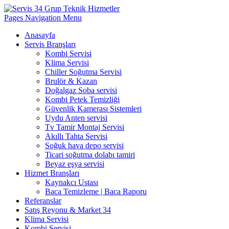
Pages Navigation Menu
Anasayfa
Servis Branşları
Kombi Servisi
Klima Servisi
Chiller Soğutma Servisi
Brulör & Kazan
Doğalgaz Soba servisi
Kombi Petek Temizliği
Güvenlik Kamerası Sistemleri
Uydu Anten servisi
Tv Tamir Montaj Servisi
Akıllı Tahta Servisi
Soğuk hava depo servisi
Ticari soğutma dolabı tamiri
Beyaz eşya servisi
Hizmet Branşları
Kaynakcı Ustası
Baca Temizleme | Baca Raporu
Referanslar
Satış Reyonu & Market 34
Klima Servisi
Kombi Servisi