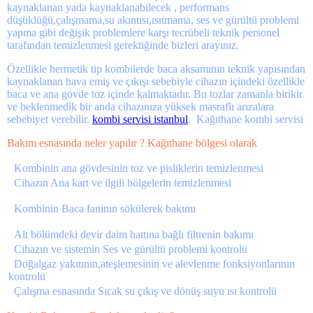
kaynaklanan yada kaynaklanabilecek , performans
düşüklüğü,çalışmama,su akıntısı,ısıtmama, ses ve gürültü problemi
yapma gibi değişik problemlere karşı tecrübeli teknik personel
tarafından temizlenmesi gerektiğinde bizleri arayınız.
Özellikle hermetik tip kombilerde baca aksamının teknik yapısından
kaynaklanan hava emiş ve çıkışı sebebiyle cihazın içindeki özellikle
baca ve ana gövde toz içinde kalmaktadır. Bu tozlar zamanla birikir
ve beklenmedik bir anda cihazınıza yüksek masraflı arızalara
sebebiyet verebilir.
kombi servisi istanbul
.
Kağıthane kombi servisi
Bakım esnasında neler yapılır ? Kağıthane bölgesi olarak
Kombinin ana gövdesinin toz ve pisliklerin temizlenmesi
Cihazın Ana kart ve ilgili bölgelerin temizlenmesi
Kombinin Baca fanının sökülerek bakımı
Alt bölümdeki devir daim hattına bağlı filtrenin bakımı
Cihazın ve sistemin Ses ve gürültü problemi kontrolü
Doğalgaz yakıtının,ateşlemesinin ve alevlenme fonksiyonlarının
kontrolü
Çalışma esnasında Sıcak su çıkış ve dönüş suyu ısı kontrolü