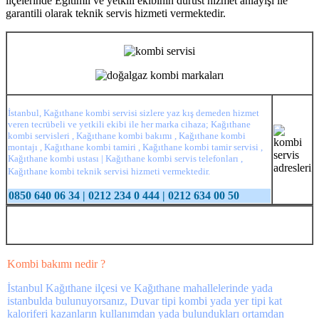
ilçelerinde Eğitimli ve yetkili ekibinin dürüst hizmet anlayışı ile
garantili olarak teknik servis hizmeti vermektedir.
İstanbul, Kağıthane kombi servisi sizlere yaz kış demeden hizmet
veren tecrübeli ve yetkili ekibi ile her marka cihaza; Kağıthane
kombi servisleri , Kağıthane kombi bakımı , Kağıthane kombi
montajı , Kağıthane kombi tamiri , Kağıthane kombi tamir servisi ,
Kağıthane kombi ustası | Kağıthane kombi servis telefonları ,
Kağıthane kombi teknik servisi hizmeti vermektedir.
0850 640 06 34 | 0212 234 0 444 | 0212 634 00 50
Kombi bakımı nedir ?
İstanbul Kağıthane ilçesi ve Kağıthane mahallelerinde yada
istanbulda bulunuyorsanız, Duvar tipi kombi yada yer tipi kat
kaloriferi kazanların kullanımdan yada bulundukları ortamdan