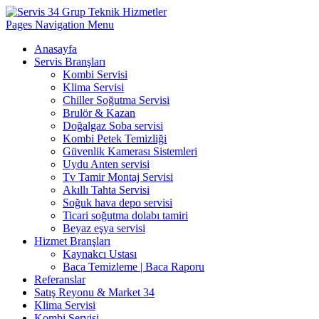
Pages Navigation Menu
Anasayfa
Servis Branşları
Kombi Servisi
Klima Servisi
Chiller Soğutma Servisi
Brulör & Kazan
Doğalgaz Soba servisi
Kombi Petek Temizliği
Güvenlik Kamerası Sistemleri
Uydu Anten servisi
Tv Tamir Montaj Servisi
Akıllı Tahta Servisi
Soğuk hava depo servisi
Ticari soğutma dolabı tamiri
Beyaz eşya servisi
Hizmet Branşları
Kaynakcı Ustası
Baca Temizleme | Baca Raporu
Referanslar
Satış Reyonu & Market 34
Klima Servisi
Kombi Servisi