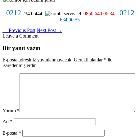
0212
0212
234 0 444
0850 640 06 34
634 00 55
←
Previous Post
Next Post
→
Leave a Comment
Bir yanıt yazın
E-posta adresiniz yayınlanmayacak.
Gerekli alanlar
*
ile
işaretlenmişlerdir
Yorum
*
Ad
*
E-posta
*