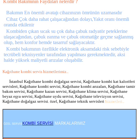
Kombi Bakımının Faydaları nelerdir ?
Bakımın En önemli avatajı cihazınızın ömrünün uzamasıdır
Cihaz Çok daha rahat çalışacağından dolayı,Yakıt oranı önemli
oranda etkilenir
Kombiden çıkan sıcak su çok daha çabuk radyatör peteklerine
ulaşacağından, çabuk ısınma ve çabuk otomatiğe geçme sağlanmış
olup, hem konfor hemde tasarruf sağlayacaktır.
Kombi bakımının özellikle elektronik aksamdaki risk sebebiyle
tecrübeli teknisyenler tarafından yapılması gerekmektedir, aksi
halde yüksek maliyetli arızalar oluşabilir.
Kağıthane kombi servis hizmetlerimiz..
İstanbul Kağıthane kombi doğalgaz servisi, Kağıthane kombi kat kaloriferi
servisleri, Kağıthane kombi servisi, Kağıthane kombi arızaları, Kağıthane tamir
bakım servisi, Kağıthane kazan servisi, Kağıthane klima servisi, Kağıthane
beyaz eşya servisi, Kağıthane uydu servisi, Kağıthane televizyon servisi,
Kağıthane doğalgaz servisi. özel, Kağıthane teknik servisleri
hizmetleri..
KOMBİ SERVİSİ
MARKALARIMIZ
ÖZEL SERVİS