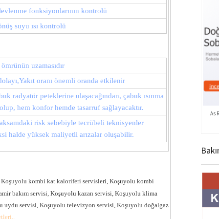
levlenme fonksiyonlarının kontrolü
önüş suyu ısı kontrolü
n ömrünün uzamasıdır
olayı,Yakıt oranı önemli oranda etkilenir
uk radyatör peteklerine ulaşacağından, çabuk ısınma
lup, hem konfor hemde tasarruf sağlayacaktır.
As 
aksamdaki risk sebebiyle tecrübeli teknisyenler
i halde yüksek maliyetli arızalar oluşabilir.
Bakı
 Koşuyolu kombi kat kaloriferi servisleri, Koşuyolu kombi
tamir bakım servisi, Koşuyolu kazan servisi, Koşuyolu klima
lu uydu servisi, Koşuyolu televizyon servisi, Koşuyolu doğalgaz
leri..