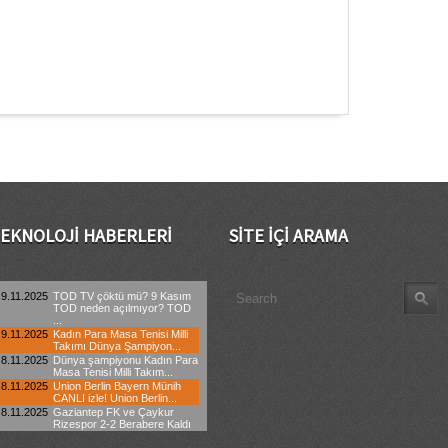
EKNOLOJI HABERLERI
SITE İÇI ARAMA