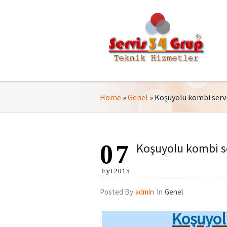
Home
»
Genel
»
Koşuyolu kombi servis
07
Koşuyolu kombi se
Eyl
2015
Posted By
admin
In
Genel
Koşuyol