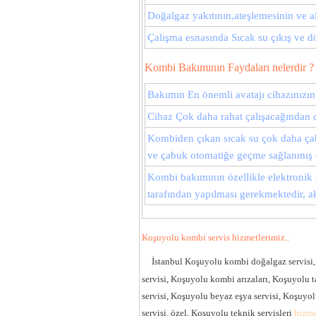
Doğalgaz yakıtının,ateşlemesinin ve a
Çalışma esnasında Sıcak su çıkış ve d
Kombi Bakımının Faydaları nelerdir ?
Bakımın En önemli avatajı cihazınızı
Cihaz Çok daha rahat çalışacağından d
Kombiden çıkan sıcak su çok daha çab
ve çabuk otomatiğe geçme sağlanmış o
Kombi bakımının özellikle elektronik 
tarafından yapılması gerekmektedir, aks
Koşuyolu kombi servis hizmetlerimiz..
İstanbul Koşuyolu kombi doğalgaz servisi,
servisi, Koşuyolu kombi arızaları, Koşuyolu 
servisi, Koşuyolu beyaz eşya servisi, Koşuyo
servisi. özel, Koşuyolu teknik servisleri
hizmet