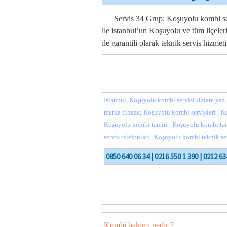
Servis 34 Grup; Koşuyolu kombi servi
ile istanbul’un Koşuyolu ve tüm ilçeleri
ile garantili olarak teknik servis hizme
İstanbul, Koşuyolu kombi servisi sizlere yaz 
marka cihaza; Koşuyolu kombi servisleri , 
Koşuyolu kombi tamiri , Koşuyolu kombi tam
servis telefonları , Koşuyolu kombi teknik se
0850 640 06 34 | 0216 550 1 390 | 0212 63
Kombi bakımı nedir ?