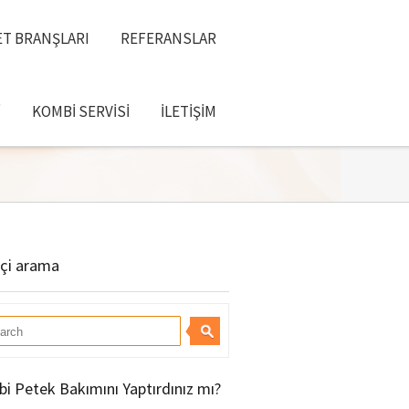
T BRANŞLARI
REFERANSLAR
I
KOMBI SERVISI
İLETIŞIM
içi arama
i Petek Bakımını Yaptırdınız mı?