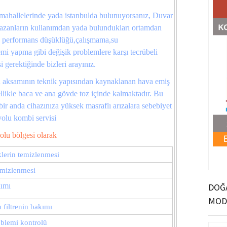
mahallelerinde yada istanbulda bulunuyorsanız, Duvar
i kazanların kullanımdan yada bulundukları ortamdan
, performans düşüklüğü,çalışmama,su
emi yapma gibi değişik problemlere karşı tecrübeli
 gerektiğinde bizleri arayınız.
ca aksamının teknik yapısından kaynaklanan hava emiş
ellikle baca ve ana gövde toz içinde kalmaktadır. Bu
bir anda cihazınıza yüksek masraflı arızalara sebebiyet
olu kombi servisi
olu bölgesi olarak
klerin temizlenmesi
temizlenmesi
kımı
DOĞA
MOD
 filtrenin bakımı
oblemi kontrolü