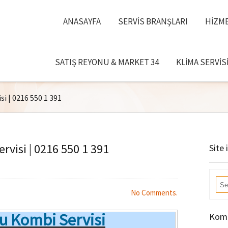
ANASAYFA
SERVIS BRANŞLARI
HIZME
SATIŞ REYONU & MARKET 34
KLIMA SERVIS
i | 0216 550 1 391
rvisi | 0216 550 1 391
Site 
No Comments.
u Kombi Servisi
Komb