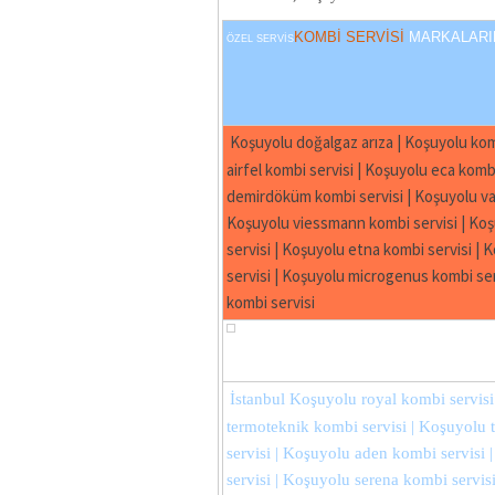
KOMBİ SERVİSİ
MARKALARI
ÖZEL SERVİS
Koşuyolu doğalgaz arıza | Koşuyolu kom
airfel kombi servisi | Koşuyolu eca komb
demirdöküm kombi servisi | Koşuyolu vai
Koşuyolu viessmann kombi servisi | Koş
servisi | Koşuyolu etna kombi servisi |
servisi | Koşuyolu microgenus kombi ser
kombi servisi
İstanbul Koşuyolu royal kombi servisi
termoteknik kombi servisi | Koşuyolu
servisi | Koşuyolu aden kombi servisi
servisi | Koşuyolu serena kombi servis