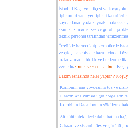
İstanbul Koşuyolu ilçesi ve Koşuyolu 
tipi kombi yada yer tipi kat kalorifer
kaynaklanan yada kaynaklanabilecek 
akıntısı,ısıtmama, ses ve gürültü probl
teknik personel tarafından temizlenmesi
Özellikle hermetik tip kombilerde ba
ve çıkışı sebebiyle cihazın içindeki öz
tozlar zamanla birikir ve beklenmedik 
verebilir.
kombi servisi istanbul
.
Koşuy
Bakım esnasında neler yapılır ? Koşuy
Kombinin ana gövdesinin toz ve pisli
Cihazın Ana kart ve ilgili bölgelerin 
Kombinin Baca fanının sökülerek ba
Alt bölümdeki devir daim hattına bağlı
Cihazın ve sistemin Ses ve gürültü pr