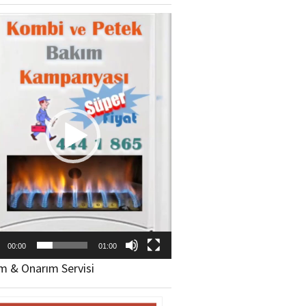
ıcı
00:00
01:00
m & Onarım Servisi