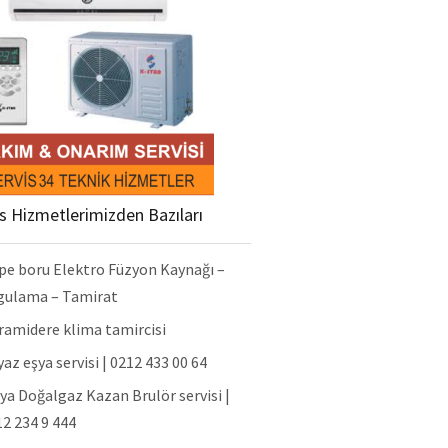
is Hizmetlerimizden Bazıları
pe boru Elektro Füzyon Kaynağı –
gulama – Tamirat
ramidere klima tamircisi
az eşya servisi | 0212 433 00 64
ya Doğalgaz Kazan Brulör servisi |
2 234 9 444