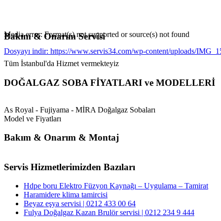
Media error: Format(s) not supported or source(s) not found
Bakım & Onarım Servisi
Dosyayı indir: https://www.servis34.com/wp-content/uploads/IMG
Tüm İstanbul'da Hizmet vermekteyiz
00:00
DOĞALGAZ SOBA FİYATLARI ve MODELLERİ
As Royal - Fujiyama - MİRA Doğalgaz Sobaları
Model ve Fiyatları
Bakım & Onarım & Montaj
Servis Hizmetlerimizden Bazıları
Hdpe boru Elektro Füzyon Kaynağı – Uygulama – Tamirat
Haramidere klima tamircisi
Beyaz eşya servisi | 0212 433 00 64
Fulya Doğalgaz Kazan Brulör servisi | 0212 234 9 444