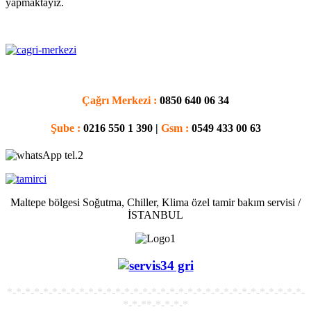
yapmaktayız.
Çağrı Merkezi :
0850 640 06 34
Şube :
0216 550 1 390 |
Gsm :
0549 433 00 63
Maltepe bölgesi Soğutma, Chiller, Klima özel tamir bakım servisi /
İSTANBUL
*-*-*-*-*-*-*-*-*-*-*-*-*-*-*-*-*-*-*-*-*-*-*-*-*-*-*-*-*-*-*-*-*-
*-*-**-*-*-*-*