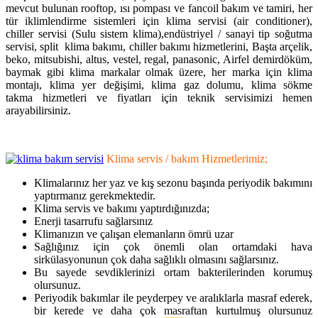
mevcut bulunan rooftop, ısı pompası ve fancoil bakım ve tamiri, her
tür iklimlendirme sistemleri için klima servisi (air conditioner),
chiller servisi (Sulu sistem klima),endüstriyel / sanayi tip soğutma
servisi, split klima bakımı, chiller bakımı hizmetlerini, Başta arçelik,
beko, mitsubishi, altus, vestel, regal, panasonic, Airfel demirdöküm,
baymak gibi klima markalar olmak üzere, her marka için klima
montajı, klima yer değişimi, klima gaz dolumu, klima sökme
takma hizmetleri ve fiyatları için teknik servisimizi hemen
arayabilirsiniz.
Klima servis / bakım Hizmetlerimiz;
Klimalarınız her yaz ve kış sezonu başında periyodik bakımını
yaptırmanız gerekmektedir.
Klima servis ve bakımı yaptırdığınızda;
Enerji tasarrufu sağlarsınız
Klimanızın ve çalışan elemanların ömrü uzar
Sağlığınız için çok önemli olan ortamdaki hava
sirkülasyonunun çok daha sağlıklı olmasını sağlarsınız.
Bu sayede sevdiklerinizi ortam bakterilerinden korumuş
olursunuz.
Periyodik bakımlar ile peyderpey ve aralıklarla masraf ederek,
bir kerede ve daha çok masraftan kurtulmuş olursunuz