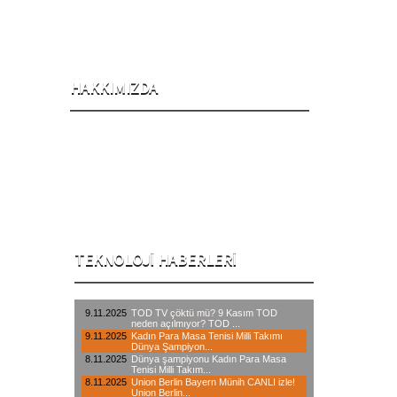
HAKKIMIZDA
2001 Yılında iklimlendirme sektörü ile iş
hayatına başlayan şirketimiz, 2006
yılından itibaren internet üzerinden,
yaklaşık 20 branşta hizmet veren öncü
teknik servis kuruluşlardandır.
TEKNOLOJI HABERLERI