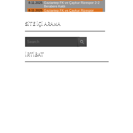
SITE İÇI ARAMA
İRTIBAT
İstanbul Merkez : 0850 640 06 34
Avrupa Yakası: 0212 433 00 64
Anadolu Yakası : 0216 550 13 90
info@ Servis34.com