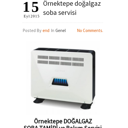
15
Örnektepe doğalgaz
soba servisi
Eyl
2015
Posted By
end
In
Genel
No Comments.
Örnektepe DOĞALGAZ
SOBA TAMİRİ ve Bakım Servisi