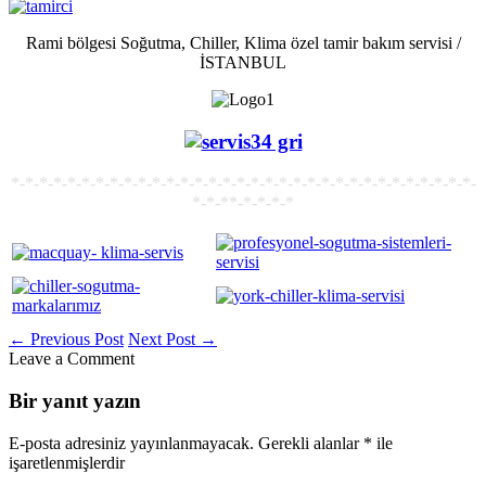
Rami bölgesi Soğutma, Chiller, Klima özel tamir bakım servisi /
İSTANBUL
*-*-*-*-*-*-*-*-*-*-*-*-*-*-*-*-*-*-*-*-*-*-*-*-*-*-*-*-*-*-*-*-*-
*-*-**-*-*-*-*
←
Previous Post
Next Post
→
Leave a Comment
Bir yanıt yazın
E-posta adresiniz yayınlanmayacak.
Gerekli alanlar
*
ile
işaretlenmişlerdir