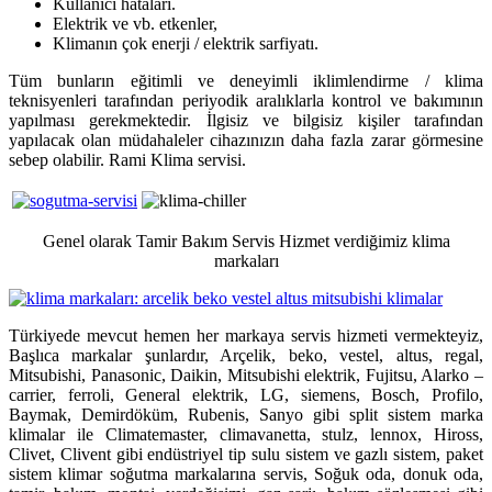
Kullanıcı hataları.
Elektrik ve vb. etkenler,
Klimanın çok enerji / elektrik sarfiyatı.
Tüm bunların eğitimli ve deneyimli iklimlendirme / klima
teknisyenleri tarafından periyodik aralıklarla kontrol ve bakımının
yapılması gerekmektedir. İlgisiz ve bilgisiz kişiler tarafından
yapılacak olan müdahaleler cihazınızın daha fazla zarar görmesine
sebep olabilir. Rami Klima servisi.
Genel olarak Tamir Bakım Servis Hizmet verdiğimiz klima
markaları
Türkiyede mevcut hemen her markaya servis hizmeti vermekteyiz,
Başlıca markalar şunlardır, Arçelik, beko, vestel, altus, regal,
Mitsubishi, Panasonic, Daikin, Mitsubishi elektrik, Fujitsu, Alarko –
carrier, ferroli, General elektrik, LG, siemens, Bosch, Profilo,
Baymak, Demirdöküm, Rubenis, Sanyo gibi split sistem marka
klimalar ile Climatemaster, climavanetta, stulz, lennox, Hiross,
Clivet, Clivent gibi endüstriyel tip sulu sistem ve gazlı sistem, paket
sistem klimar soğutma markalarına servis, Soğuk oda, donuk oda,