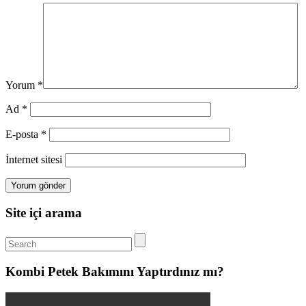
Yorum
*
Ad
*
E-posta
*
İnternet sitesi
Site içi arama
Kombi Petek Bakımını Yaptırdınız mı?