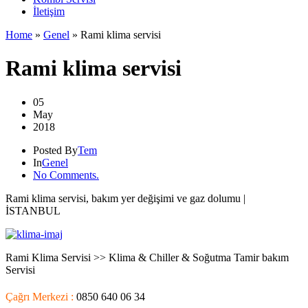
İletişim
Home
»
Genel
»
Rami klima servisi
Rami klima servisi
05
May
2018
Posted By
Tem
In
Genel
No Comments.
Rami klima servisi, bakım yer değişimi ve gaz dolumu |
İSTANBUL
Rami Klima Servisi >> Klima & Chiller & Soğutma Tamir bakım
Servisi
Çağrı Merkezi :
0850 640 06 34