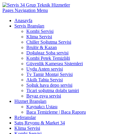
Pages Navigation Menu
Anasayfa
Servis Branşları
Kombi Servisi
Klima Servisi
Chiller Soğutma Servisi
Brulör & Kazan
Doğalgaz Soba servisi
Kombi Petek Temizliği
Güvenlik Kamerası Sistemleri
Uydu Anten servisi
Tv Tamir Montaj Servisi
Akıllı Tahta Servisi
Soğuk hava depo servisi
Ticari soğutma dolabı tamiri
Beyaz eşya servisi
Hizmet Branşları
Kaynakcı Ustası
Baca Temizleme | Baca Raporu
Referanslar
Satış Reyonu & Market 34
Klima Servisi
Kombi Servisi