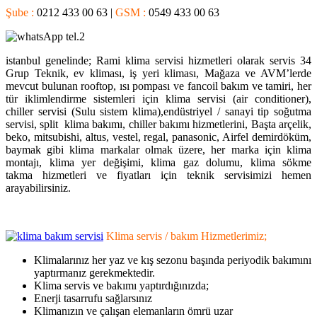
Şube :
0212 433 00 63 |
GSM :
0549 433 00 63
istanbul genelinde; Rami klima servisi hizmetleri olarak servis 34
Grup Teknik, ev kliması, iş yeri kliması, Mağaza ve AVM’lerde
mevcut bulunan rooftop, ısı pompası ve fancoil bakım ve tamiri, her
tür iklimlendirme sistemleri için klima servisi (air conditioner),
chiller servisi (Sulu sistem klima),endüstriyel / sanayi tip soğutma
servisi, split klima bakımı, chiller bakımı hizmetlerini, Başta arçelik,
beko, mitsubishi, altus, vestel, regal, panasonic, Airfel demirdöküm,
baymak gibi klima markalar olmak üzere, her marka için klima
montajı, klima yer değişimi, klima gaz dolumu, klima sökme
takma hizmetleri ve fiyatları için teknik servisimizi hemen
arayabilirsiniz.
Klima servis / bakım Hizmetlerimiz;
Klimalarınız her yaz ve kış sezonu başında periyodik bakımını
yaptırmanız gerekmektedir.
Klima servis ve bakımı yaptırdığınızda;
Enerji tasarrufu sağlarsınız
Klimanızın ve çalışan elemanların ömrü uzar