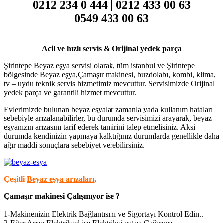
0212 234 0 444 | 0212 433 00 63
0549 433 00 63
Acil ve hızlı servis & Orijinal yedek parça
Şirintepe Beyaz eşya servisi olarak, tüm istanbul ve Şirintepe
bölgesinde Beyaz eşya,Çamaşır makinesi, buzdolabı, kombi, klima,
tv – uydu teknik servis hizmetimiz mevcuttur. Servisimizde Orijinal
yedek parça ve garantili hizmet mevcuttur.
Evlerimizde bulunan beyaz eşyalar zamanla yada kullanım hataları
sebebiyle arızalanabilirler, bu durumda servisimizi arayarak, beyaz
eşyanızın arızasını tarif ederek tamirini talep etmelisiniz. Aksi
durumda kendinizin yapmaya kalktığınız durumlarda genellikle daha
ağır maddi sonuçlara sebebiyet verebilirsiniz.
Çeşitli
Beyaz eşya arızaları
,
Çamaşır makinesi Çalışmıyor ise ?
1-Makinenizin Elektrik Bağlantısını ve Sigortayı Kontrol Edin..
2-Eğer Arıza Elektriksel ise Elektrikçi ustası Çağırınız