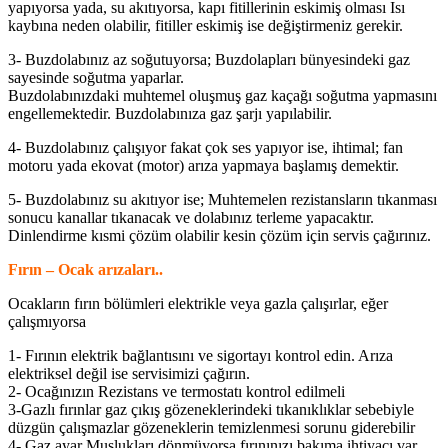
yapıyorsa yada, su akıtıyorsa, kapı fitillerinin eskimiş olması Isı
kaybına neden olabilir, fitiller eskimiş ise değiştirmeniz gerekir.
3- Buzdolabınız az soğutuyorsa; Buzdolapları bünyesindeki gaz
sayesinde soğutma yaparlar.
Buzdolabınızdaki muhtemel oluşmuş gaz kaçağı soğutma yapmasını
engellemektedir. Buzdolabınıza gaz şarjı yapılabilir.
4- Buzdolabınız çalışıyor fakat çok ses yapıyor ise, ihtimal; fan
motoru yada ekovat (motor) arıza yapmaya başlamış demektir.
5- Buzdolabınız su akıtıyor ise; Muhtemelen rezistansların tıkanması
sonucu kanallar tıkanacak ve dolabınız terleme yapacaktır.
Dinlendirme kısmi çözüm olabilir kesin çözüm için servis çağırınız.
Fırın – Ocak arızaları..
Ocakların fırın bölümleri elektrikle veya gazla çalışırlar, eğer
çalışmıyorsa
1- Fırının elektrik bağlantısını ve sigortayı kontrol edin. Arıza
elektriksel değil ise servisimizi çağırın.
2- Ocağınızın Rezistans ve termostatı kontrol edilmeli
3-Gazlı fırınlar gaz çıkış gözeneklerindeki tıkanıklıklar sebebiyle
düzgün çalışmazlar gözeneklerin temizlenmesi sorunu giderebilir
4- Gaz ayar Muslukları dönmüyorsa fırınınızı bakıma ihtiyacı var