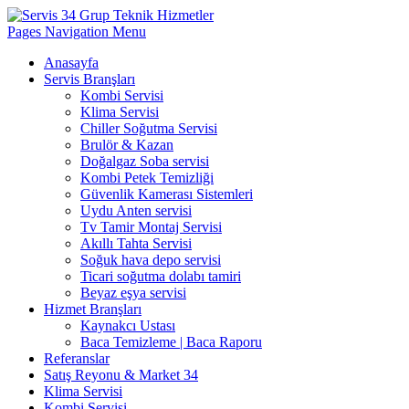
Pages Navigation Menu
Anasayfa
Servis Branşları
Kombi Servisi
Klima Servisi
Chiller Soğutma Servisi
Brulör & Kazan
Doğalgaz Soba servisi
Kombi Petek Temizliği
Güvenlik Kamerası Sistemleri
Uydu Anten servisi
Tv Tamir Montaj Servisi
Akıllı Tahta Servisi
Soğuk hava depo servisi
Ticari soğutma dolabı tamiri
Beyaz eşya servisi
Hizmet Branşları
Kaynakcı Ustası
Baca Temizleme | Baca Raporu
Referanslar
Satış Reyonu & Market 34
Klima Servisi
Kombi Servisi