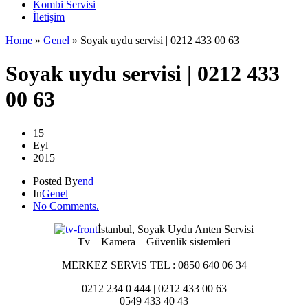
Kombi Servisi
İletişim
Home
»
Genel
»
Soyak uydu servisi | 0212 433 00 63
Soyak uydu servisi | 0212 433
00 63
15
Eyl
2015
Posted By
end
In
Genel
No Comments.
İstanbul, Soyak Uydu Anten Servisi
Tv – Kamera – Güvenlik sistemleri
MERKEZ SERViS TEL : 0850 640 06 34
0212 234 0 444 | 0212 433 00 63
0549 433 40 43