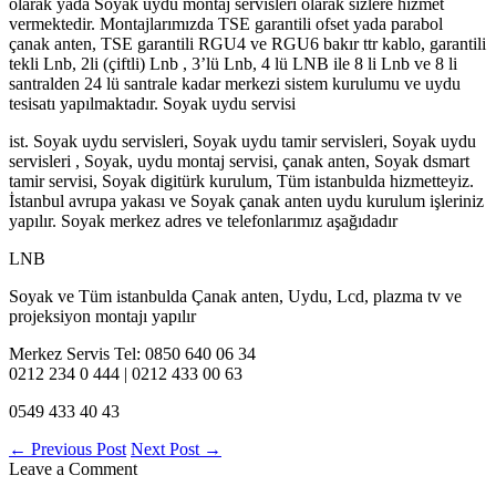
olarak yada Soyak uydu montaj servisleri olarak sizlere hizmet
vermektedir. Montajlarımızda TSE garantili ofset yada parabol
çanak anten, TSE garantili RGU4 ve RGU6 bakır ttr kablo, garantili
tekli Lnb, 2li (çiftli) Lnb , 3’lü Lnb, 4 lü LNB ile 8 li Lnb ve 8 li
santralden 24 lü santrale kadar merkezi sistem kurulumu ve uydu
tesisatı yapılmaktadır. Soyak uydu servisi
ist. Soyak uydu servisleri, Soyak uydu tamir servisleri, Soyak uydu
servisleri , Soyak, uydu montaj servisi, çanak anten, Soyak dsmart
tamir servisi, Soyak digitürk kurulum, Tüm istanbulda hizmetteyiz.
İstanbul avrupa yakası ve Soyak çanak anten uydu kurulum işleriniz
yapılır. Soyak merkez adres ve telefonlarımız aşağıdadır
LNB
Soyak ve Tüm istanbulda Çanak anten, Uydu, Lcd, plazma tv ve
projeksiyon montajı yapılır
Merkez Servis Tel: 0850 640 06 34
0212 234 0 444 | 0212 433 00 63
0549 433 40 43
←
Previous Post
Next Post
→
Leave a Comment