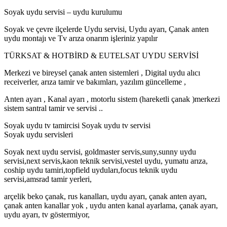
Soyak uydu servisi – uydu kurulumu
Soyak ve çevre ilçelerde Uydu servisi, Uydu ayarı, Çanak anten
uydu montajı ve Tv arıza onarım işleriniz yapılır
TÜRKSAT & HOTBİRD & EUTELSAT UYDU SERVİSİ
Merkezi ve bireysel çanak anten sistemleri , Digital uydu alıcı
receiverler, arıza tamir ve bakımları, yazılım güncelleme ,
Anten ayarı , Kanal ayarı , motorlu sistem (hareketli çanak )merkezi
sistem santral tamir ve servisi ..
Soyak uydu tv tamircisi Soyak uydu tv servisi
Soyak uydu servisleri
Soyak next uydu servisi, goldmaster servis,suny,sunny uydu
servisi,next servis,kaon teknik servisi,vestel uydu, yumatu arıza,
coship uydu tamiri,topfield uyduları,focus teknik uydu
servisi,amsrad tamir yerleri,
arçelik beko çanak, rus kanalları, uydu ayarı, çanak anten ayarı,
çanak anten kanallar yok , uydu anten kanal ayarlama, çanak ayarı,
uydu ayarı, tv göstermiyor,