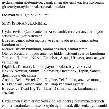
uydu antenim göstermiyor, çanak anten göstermiyor, televizyonum
göstermiyor,uydu arızaları,çanak arızaları
D-Smart ve Digitürk kurulumu
SERVİS BRANŞLARIMIZ;
Uydu servisi , Çanak anten arıza ve tamiri, receiver arızaları, uydu
servisleri – uydu sistemleri
Bireysel çanak anten montajı ve ayarı, uydu ayarı, çanak anten
kurulum montaj
Merkezi sistem kurulumu, santral arızaları, santral tamiri
Otel ve Restaurant uydu anten ve hiddent sistemi ayar ve kurulumu
Türksat , Hotbird , Nil sat, Euetelsat , Astra , Hispasat, arabsat ayar
ve montajı
Digitürk , D smart , kablolu yayın arızaları, bayi ve servisi
Next & Nextstar, Sunny, Goldmaster, Dreambox, Taplin, Sansui,
dreambox uydu cihazı
Arçelik, Beko, Vestel, Ora, Digiline, Telefunken, arıza ve montajı
Rus kanalları , alman kanalları , arap kanalları ayarları
Bireysel ve Ticari Lig Tv , Ticari D smart , satışı, kurulumu ve
arızaları
Uydu anten sistemleriniz Soyak bölgesindeki şirketimizin tecrübeli
ekipleri tarafından dilerseniz uydu ayarı olarak dilerseniz uydu tamiri