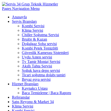
Pages Navigation Menu
Anasayfa
Servis Branşları
Kombi Servisi
Klima Servisi
Chiller Soğutma Servisi
Brulör & Kazan
Doğalgaz Soba servisi
Kombi Petek Temizliği
Güvenlik Kamerası Sistemleri
Uydu Anten servisi
Tv Tamir Montaj Servisi
Akıllı Tahta Servisi
Soğuk hava depo servisi
Ticari soğutma dolabı tamiri
Beyaz eşya servisi
Hizmet Branşları
Kaynakcı Ustası
Baca Temizleme | Baca Raporu
Referanslar
Satış Reyonu & Market 34
Klima Servisi
Kombi Servisi