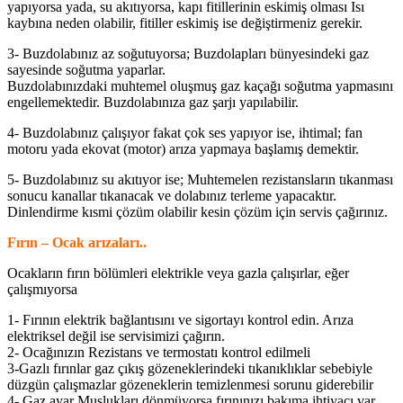
yapıyorsa yada, su akıtıyorsa, kapı fitillerinin eskimiş olması Isı
kaybına neden olabilir, fitiller eskimiş ise değiştirmeniz gerekir.
3- Buzdolabınız az soğutuyorsa; Buzdolapları bünyesindeki gaz
sayesinde soğutma yaparlar.
Buzdolabınızdaki muhtemel oluşmuş gaz kaçağı soğutma yapmasını
engellemektedir. Buzdolabınıza gaz şarjı yapılabilir.
4- Buzdolabınız çalışıyor fakat çok ses yapıyor ise, ihtimal; fan
motoru yada ekovat (motor) arıza yapmaya başlamış demektir.
5- Buzdolabınız su akıtıyor ise; Muhtemelen rezistansların tıkanması
sonucu kanallar tıkanacak ve dolabınız terleme yapacaktır.
Dinlendirme kısmi çözüm olabilir kesin çözüm için servis çağırınız.
Fırın – Ocak arızaları..
Ocakların fırın bölümleri elektrikle veya gazla çalışırlar, eğer
çalışmıyorsa
1- Fırının elektrik bağlantısını ve sigortayı kontrol edin. Arıza
elektriksel değil ise servisimizi çağırın.
2- Ocağınızın Rezistans ve termostatı kontrol edilmeli
3-Gazlı fırınlar gaz çıkış gözeneklerindeki tıkanıklıklar sebebiyle
düzgün çalışmazlar gözeneklerin temizlenmesi sorunu giderebilir
4- Gaz ayar Muslukları dönmüyorsa fırınınızı bakıma ihtiyacı var