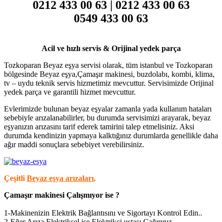
0212 433 00 63 | 0212 433 00 63
0549 433 00 63
Acil ve hızlı servis & Orijinal yedek parça
Tozkoparan Beyaz eşya servisi olarak, tüm istanbul ve Tozkoparan
bölgesinde Beyaz eşya,Çamaşır makinesi, buzdolabı, kombi, klima,
tv – uydu teknik servis hizmetimiz mevcuttur. Servisimizde Orijinal
yedek parça ve garantili hizmet mevcuttur.
Evlerimizde bulunan beyaz eşyalar zamanla yada kullanım hataları
sebebiyle arızalanabilirler, bu durumda servisimizi arayarak, beyaz
eşyanızın arızasını tarif ederek tamirini talep etmelisiniz. Aksi
durumda kendinizin yapmaya kalktığınız durumlarda genellikle daha
ağır maddi sonuçlara sebebiyet verebilirsiniz.
Çeşitli
Beyaz eşya arızaları
,
Çamaşır makinesi Çalışmıyor ise ?
1-Makinenizin Elektrik Bağlantısını ve Sigortayı Kontrol Edin..
2-Eğer Arıza Elektriksel ise Elektrikçi ustası Çağırınız