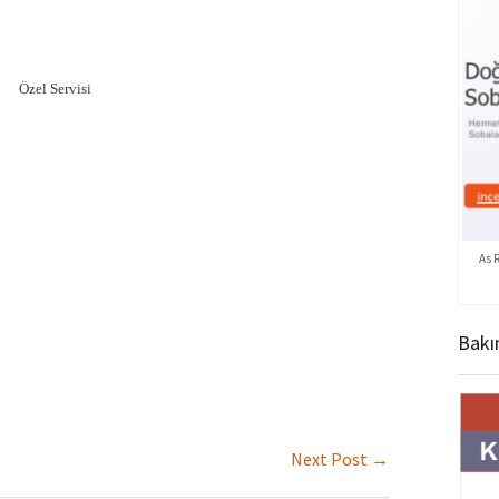
 WESTİNGHOUSE
|
GAGGENAU
Özel Servisi
As 
Bakı
Next Post
→