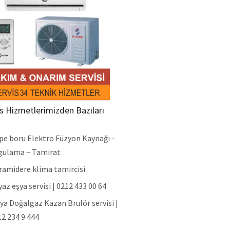
is Hizmetlerimizden Bazıları
pe boru Elektro Füzyon Kaynağı –
gulama – Tamirat
ramidere klima tamircisi
az eşya servisi | 0212 433 00 64
ya Doğalgaz Kazan Brulör servisi |
2 234 9 444