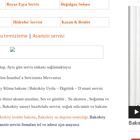
Beyaz Eşya Servis
Doğalgaz Sobası
Video
oynat
Hidrofor Servisi
Kazan & Brulör
su temizleme
|
Asansör servisi
olup, Aynı gün servis imkanı sağlamaktayız
üm İstanbul’a Servisimiz Mevcuttur
öy Klima bakımı | Bakırköy Uydu –
Digitürk
–
D smart servisi
e döner aksam arızaları, Ses ve gürültü , Su akıntısı , Soğutma ve
isi, Bakırköy sanayi buzdolabı servisi, soğuk oda tamir ve bakımı
akırköy kombi bakımı
,
Bakırköy su deposu temizliği,
Bakırköy
Bakı
sör servisi firmaları tel ve adresi için arayınız