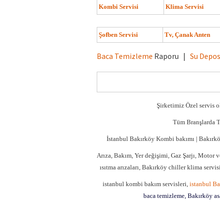
Kombi Servisi
Klima Servisi
Şofben Servisi
Tv, Çanak Anten
Baca Temizleme
Raporu
|
Su Depo
Şirketimiz Özel servis 
Tüm Branşlarda T
İstanbul Bakırköy Kombi bakımı | Bakırk
Arıza, Bakım, Yer değişimi, Gaz Şarjı, Motor v
ısıtma arızaları, Bakırköy chiller klima serv
istanbul kombi bakım servisleri,
istanbul B
baca temizleme, Bakırköy asan