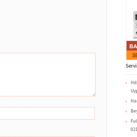
Serv
Hd
Uy
Ha
Bey
Ful
021