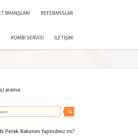
T BRANŞLARI
REFERANSLAR
I
KOMBI SERVISI
İLETIŞIM
içi arama
i Petek Bakımını Yaptırdınız mı?