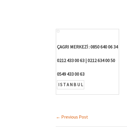
MİELE
|
W.
ÇAGRI MERKEZİ : 0850 640 06 34
0212 433 00 63 | 0212 634 00 50
0549 433 00 63
I S T A N B U L
←
Previous Post