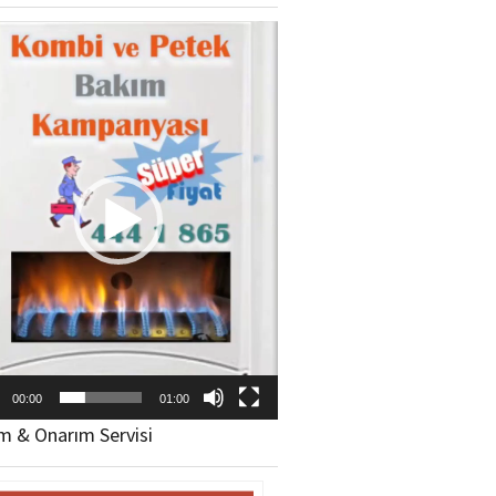
ıcı
00:00
01:00
m & Onarım Servisi