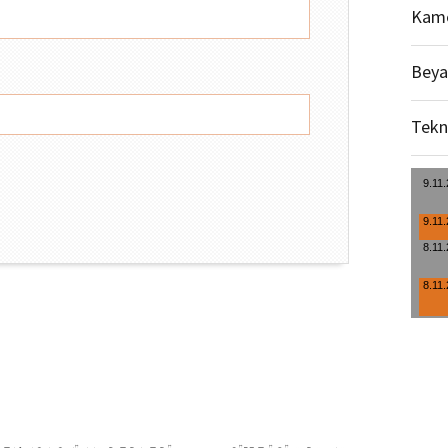
Kame
Beya
Tekn