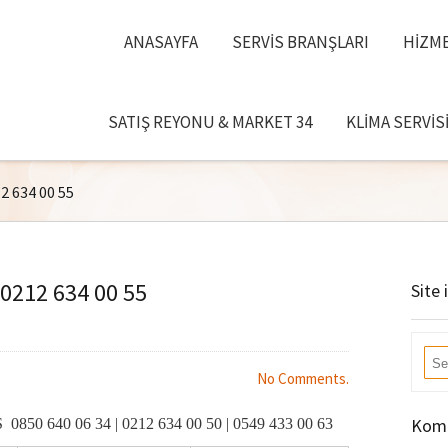
ANASAYFA
SERVIS BRANŞLARI
HIZME
SATIŞ REYONU & MARKET 34
KLIMA SERVIS
12 634 00 55
 0212 634 00 55
Site 
No Comments.
Komb
850 640 06 34 | 0212 634 00 50 | 0549 433 00 63