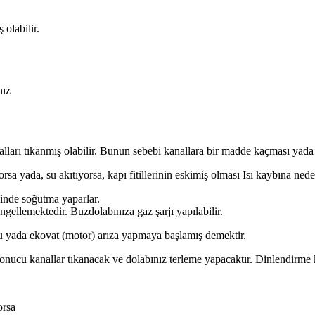
olabilir.
nız
arı tıkanmış olabilir. Bunun sebebi kanallara bir madde kaçması yada re
yada, su akıtıyorsa, kapı fitillerinin eskimiş olması Isı kaybına neden ol
inde soğutma yaparlar.
llemektedir. Buzdolabınıza gaz şarjı yapılabilir.
oru yada ekovat (motor) arıza yapmaya başlamış demektir.
sonucu kanallar tıkanacak ve dolabınız terleme yapacaktır. Dinlendirme k
orsa