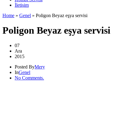
İletişim
Home
»
Genel
»
Poligon Beyaz eşya servisi
Poligon Beyaz eşya servisi
07
Ara
2015
Posted By
Mery
In
Genel
No Comments.