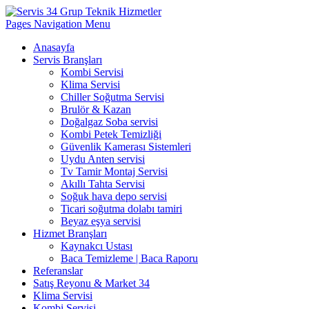
Pages Navigation Menu
Anasayfa
Servis Branşları
Kombi Servisi
Klima Servisi
Chiller Soğutma Servisi
Brulör & Kazan
Doğalgaz Soba servisi
Kombi Petek Temizliği
Güvenlik Kamerası Sistemleri
Uydu Anten servisi
Tv Tamir Montaj Servisi
Akıllı Tahta Servisi
Soğuk hava depo servisi
Ticari soğutma dolabı tamiri
Beyaz eşya servisi
Hizmet Branşları
Kaynakcı Ustası
Baca Temizleme | Baca Raporu
Referanslar
Satış Reyonu & Market 34
Klima Servisi
Kombi Servisi