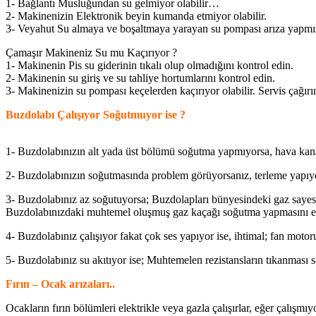
1- Bağlantı Musluğundan su gelmiyor olabilir…
2- Makinenizin Elektronik beyin kumanda etmiyor olabilir.
3- Veyahut Su almaya ve boşaltmaya yarayan su pompası arıza yapmış 
Çamaşır Makineniz Su mu Kaçırıyor ?
1- Makinenin Pis su giderinin tıkalı olup olmadığını kontrol edin.
2- Makinenin su giriş ve su tahliye hortumlarını kontrol edin.
3- Makinenizin su pompası keçelerden kaçırıyor olabilir. Servis çağırı
Buzdolabı Çalışıyor Soğutmuyor ise ?
1- Buzdolabınızın alt yada üst bölümü soğutma yapmıyorsa, hava kanall
2- Buzdolabınızın soğutmasında problem görüyorsanız, terleme yapıyorsa 
3- Buzdolabınız az soğutuyorsa; Buzdolapları bünyesindeki gaz sayes
Buzdolabınızdaki muhtemel oluşmuş gaz kaçağı soğutma yapmasını enge
4- Buzdolabınız çalışıyor fakat çok ses yapıyor ise, ihtimal; fan mot
5- Buzdolabınız su akıtıyor ise; Muhtemelen rezistansların tıkanması 
Fırın – Ocak arızaları..
Ocakların fırın bölümleri elektrikle veya gazla çalışırlar, eğer çalışmıy