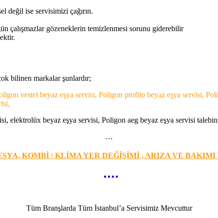
el değil ise servisimizi çağırın.
zgün çalışmazlar gözeneklerin temizlenmesi sorunu giderebilir
ktir.
k bilinen markalar şunlardır;
oligon vestel beyaz eşya servisi, Poligon profilo beyaz eşya servisi, P
isi,
i, elektrolüx beyaz eşya servisi, Poligon aeg beyaz eşya servisi talebini
…
ŞYA, KOMBİ | KLİMA YER DEĞİŞİMİ , ARIZA VE BAKIMI
Tüm Branşlarda Tüm İstanbul’a Servisimiz Mevcuttur