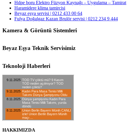
Hdpe boru Elektro Füzyon Kaynağı – Uygulama – Tamirat
Haramidere klima tamircisi
Beyaz eşya servisi | 0212 433 00 64
Fulya Doğalgaz Kazan Brulör servisi | 0212 234 9 444
Kamera & Görüntü Sistemleri
Beyaz Eşya Teknik Servisimiz
Teknoloji Haberleri
HAKKIMIZDA