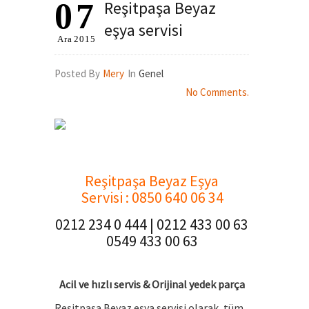
07
Reşitpaşa Beyaz
eşya servisi
Ara
2015
Posted By
Mery
In
Genel
No Comments.
.
Reşitpaşa Beyaz Eşya
Servisi
: 0850 640 06 34
0212 234 0 444 | 0212 433 00 63
0549 433 00 63
Acil ve hızlı servis & Orijinal yedek parça
Reşitpaşa Beyaz eşya servisi olarak, tüm