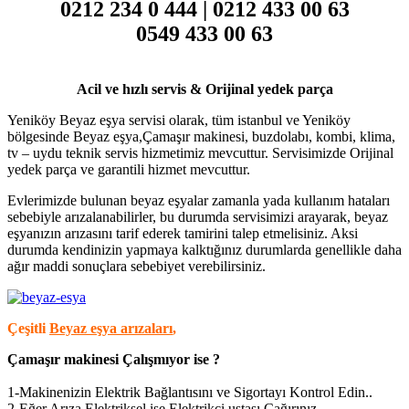
0212 234 0 444 | 0212 433 00 63
0549 433 00 63
Acil ve hızlı servis & Orijinal yedek parça
Yeniköy Beyaz eşya servisi olarak, tüm istanbul ve Yeniköy
bölgesinde Beyaz eşya,Çamaşır makinesi, buzdolabı, kombi, klima,
tv – uydu teknik servis hizmetimiz mevcuttur. Servisimizde Orijinal
yedek parça ve garantili hizmet mevcuttur.
Evlerimizde bulunan beyaz eşyalar zamanla yada kullanım hataları
sebebiyle arızalanabilirler, bu durumda servisimizi arayarak, beyaz
eşyanızın arızasını tarif ederek tamirini talep etmelisiniz. Aksi
durumda kendinizin yapmaya kalktığınız durumlarda genellikle daha
ağır maddi sonuçlara sebebiyet verebilirsiniz.
Çeşitli
Beyaz eşya arızaları
,
Çamaşır makinesi Çalışmıyor ise ?
1-Makinenizin Elektrik Bağlantısını ve Sigortayı Kontrol Edin..
2-Eğer Arıza Elektriksel ise Elektrikçi ustası Çağırınız