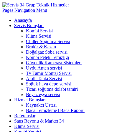
Pages Navigation Menu
Anasayfa
Servis Branşları
Kombi Servisi
Klima Servisi
Chiller Soğutma Servisi
Brulör & Kazan
Doğalgaz Soba servisi
Kombi Petek Temizliği
Güvenlik Kamerası Sistemleri
Uydu Anten servisi
Tv Tamir Montaj Servisi
Akıllı Tahta Servisi
Soğuk hava depo servisi
Ticari soğutma dolabı tamiri
Beyaz eşya servisi
Hizmet Branşları
Kaynakcı Ustası
Baca Temizleme | Baca Raporu
Referanslar
Satış Reyonu & Market 34
Klima Servisi
Kombi Servisi