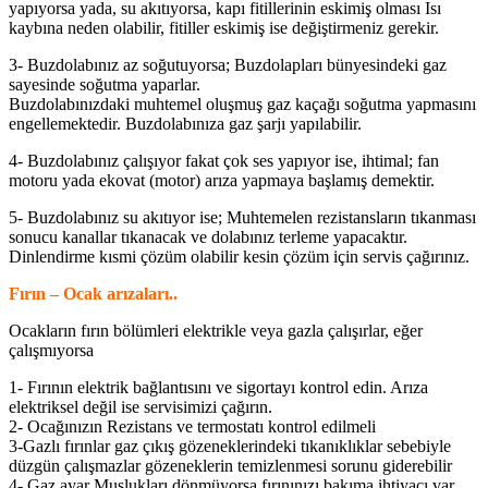
yapıyorsa yada, su akıtıyorsa, kapı fitillerinin eskimiş olması Isı
kaybına neden olabilir, fitiller eskimiş ise değiştirmeniz gerekir.
3- Buzdolabınız az soğutuyorsa; Buzdolapları bünyesindeki gaz
sayesinde soğutma yaparlar.
Buzdolabınızdaki muhtemel oluşmuş gaz kaçağı soğutma yapmasını
engellemektedir. Buzdolabınıza gaz şarjı yapılabilir.
4- Buzdolabınız çalışıyor fakat çok ses yapıyor ise, ihtimal; fan
motoru yada ekovat (motor) arıza yapmaya başlamış demektir.
5- Buzdolabınız su akıtıyor ise; Muhtemelen rezistansların tıkanması
sonucu kanallar tıkanacak ve dolabınız terleme yapacaktır.
Dinlendirme kısmi çözüm olabilir kesin çözüm için servis çağırınız.
Fırın – Ocak arızaları..
Ocakların fırın bölümleri elektrikle veya gazla çalışırlar, eğer
çalışmıyorsa
1- Fırının elektrik bağlantısını ve sigortayı kontrol edin. Arıza
elektriksel değil ise servisimizi çağırın.
2- Ocağınızın Rezistans ve termostatı kontrol edilmeli
3-Gazlı fırınlar gaz çıkış gözeneklerindeki tıkanıklıklar sebebiyle
düzgün çalışmazlar gözeneklerin temizlenmesi sorunu giderebilir
4- Gaz ayar Muslukları dönmüyorsa fırınınızı bakıma ihtiyacı var